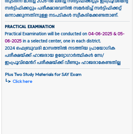
തുടർന്ന് മാർച്ച് 2026-ൽ ലഭിച്ച സർട്ടിഫിക്കറ്റും ഇംപ്രൂവ്മെന്റ്
സർട്ടിഫിക്കറ്റും പരീക്ഷാഭവനിൽ സമർപ്പിച്ച് സർട്ടിഫിക്കറ്റ്
ഒന്നാക്കുന്നതിനുള്ള നടപടികൾ സ്വീകരിക്കേണ്ടതാണ്.
PRACTICAL EXAMINATION
Practical Examination will be conducted on
04
-06-2025
& 05-
06-2025
in a selected center, one in each district.
2024 ഫെബ്രുവരി മാസത്തിൽ നടത്തിയ പ്രായോഗിക
പരീക്ഷയ്ക്ക് ഹാജരായ ഉദ്യോഗാർത്ഥികൾ സേ/
ഇംപ്രൂവ്മെൻറ് പരീക്ഷയ്ക്ക് വീണ്ടും ഹാജരാകേണ്ടതില്ല
Plus Two Study Materials for SAY Exam
┗➤
Click here