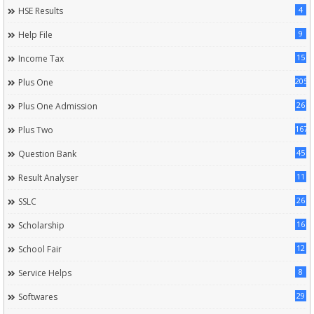
4
HSE Results
9
Help File
15
Income Tax
205
Plus One
26
Plus One Admission
167
Plus Two
45
Question Bank
11
Result Analyser
26
SSLC
16
Scholarship
12
School Fair
8
Service Helps
29
Softwares