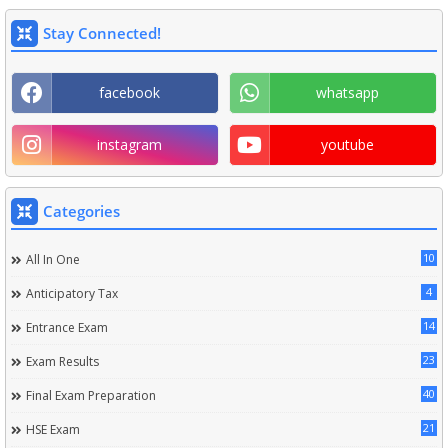
Stay Connected!
facebook
whatsapp
instagram
youtube
Categories
10
All In One
4
Anticipatory Tax
14
Entrance Exam
23
Exam Results
40
Final Exam Preparation
21
HSE Exam