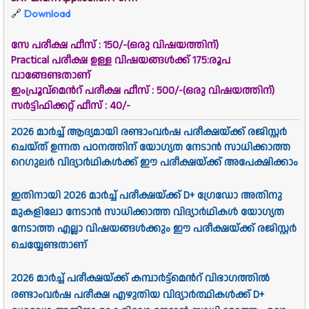
🔗
Download
സേ പരീക്ഷ ഫീസ് : 150/-(ഒരു വിഷയത്തിന്)
Practical പരീക്ഷ ഉള്ള വിഷയങ്ങൾക്ക് 175:രൂപ
വാങ്ങേണ്ടതാണ്
ഇംപ്രൂവ്മെൻറ് പരീക്ഷ ഫീസ് : 500
/-(ഒരു വിഷയത്തിന്)
സർട്ടിഫിക്കറ്റ് ഫീസ് : 40/-
2026 മാർച്ച് ആദ്യമായി രണ്ടാംവർഷ പരീക്ഷയ്ക്ക് രജിസ്റ്റർ
ചെയ്ത് ഉന്നത പഠനത്തിന് യോഗ്യത നേടാൻ സാധിക്കാത്ത
റെഗുലർ വിദ്യാർഥികൾക്ക് ഈ പരീക്ഷയ്ക്ക് അപേക്ഷിക്കാം
ഇതിനായി 2026 മാർച്ച് പരീക്ഷയ്ക്ക് D+ ഗ്രേഡോ അതിനു
മുകളിലോ നേടാൻ സാധിക്കാത്ത വിദ്യാർഥികൾ യോഗ്യത
നേടാത്ത എല്ലാ വിഷയങ്ങൾക്കും ഈ പരീക്ഷയ്ക്ക് രജിസ്റ്റർ
ചെയ്യേണ്ടതാണ്
2026 മാർച്ച് പരീക്ഷയ്ക്ക് കമ്പാർട്ട്മെൻറ് വിഭാഗത്തിൽ
രണ്ടാംവർഷ പരീക്ഷ എഴുതിയ വിദ്യാർത്ഥികൾക്ക് D+