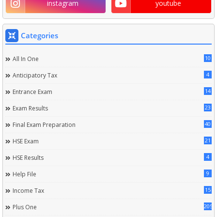
instagram
youtube
Categories
10
All In One
4
Anticipatory Tax
14
Entrance Exam
23
Exam Results
40
Final Exam Preparation
21
HSE Exam
4
HSE Results
9
Help File
15
Income Tax
205
Plus One