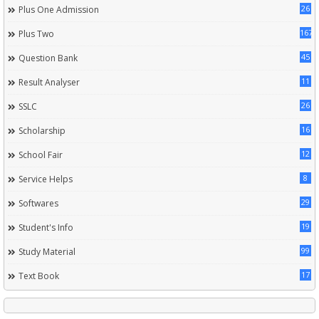
26
Plus One Admission
167
Plus Two
45
Question Bank
11
Result Analyser
26
SSLC
16
Scholarship
12
School Fair
8
Service Helps
29
Softwares
19
Student's Info
99
Study Material
17
Text Book