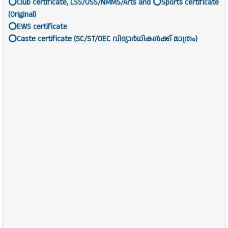
⭕Club certificate, LSS/USS/NMMS/Arts and ⭕Sports certificate
(Original)
⭕EWS certificate
⭕Caste certificate (SC/ST/OEC വിദ്യാർഥികൾക്ക് മാത്രം)