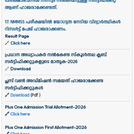
പരീക്ഷാഭവനില്‍ നിന്നും നല്‍കിയിട്ടുള്ള സര്‍ട്ടിഫിക്കറ്റ്‌
ആണ്‌ ഹാജരാക്കേണ്ടത്‌.
17. NMMSS പരീക്ഷയില്‍ യോഗ്യത നേടിയ വിദ്യാര്‍ത്ഥികള്‍
റിസള്‍ട്ട്‌ പേജ്‌ ഹാജരാക്കണം.
Result Page
🔗
Click here
പ്രധാന അധ്യാപകർ നൽകേണ്ട സ്കൂൾതല ക്ലബ്
സർട്ടിഫിക്കറ്റുകളുടെ മാതൃക-2026
Download
🔗
പ്ലസ് വൺ അഡ്മിഷൻ സമയത് ഹാജരാക്കേണ്ട
സർട്ടിഫിക്കറ്റുകൾ
🔗
Download
(Pdf )
Plus One Admission Trial Allotment-2026
🔗
Click here
Plus One Admission First Allotment-2026
🔗
Click here