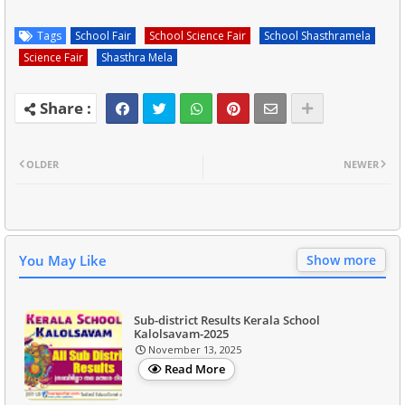
Tags
School Fair
School Science Fair
School Shasthramela
Science Fair
Shasthra Mela
OLDER
NEWER
You May Like
Show more
Sub-district Results Kerala School
Kalolsavam-2025
November 13, 2025
Read More