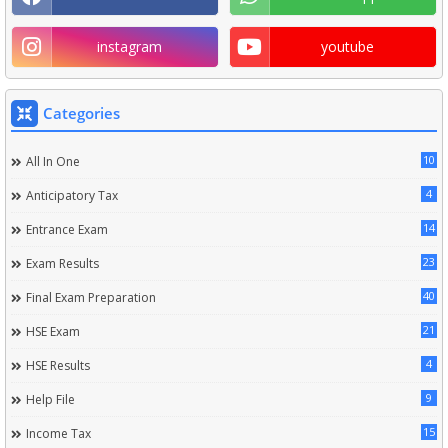
instagram
youtube
Categories
10
All In One
4
Anticipatory Tax
14
Entrance Exam
23
Exam Results
40
Final Exam Preparation
21
HSE Exam
4
HSE Results
9
Help File
15
Income Tax