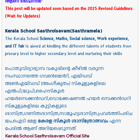
ആണ് ഫൈനൽ"
This post will be updated soon based on the 2025 Revised Guidelines
(Wait for Updates)
Kerala School Sasthrolsavam(
Sasthramela
)
The Kerala School
Science, Maths, Social science, Work experience,
and IT fair
is aimed at kindling the different talents of students from
primary level to higher secondary level and nurturing their skills
പൊതുവിദ്യാഭ്യാസ വകുപ്പിന്റെ കീഴിൽ വരുന്ന
സംസ്ഥാനത്തെ ഗവൺമെൻറ്, എയ്ഡഡ്
അൺ
എയ്ഡഡ്
(അംഗീകൃതം) സ്കൂളുകളിലെ
എൽപി,യുപി,ഹൈസ്കൂൾ
ഹയർസെക്കൻഡറി,വൊക്കേഷണൽ ഹയർ സെക്കൻഡറി
സ്കൂളുകളിലെ കുട്ടികളുടെ
ശാസ്ത്ര,ഗണിതശാസ്ത്ര,സാമൂഹ്യശാസ്ത്ര,പ്രവർത്തിപരിച
യം,ഐടി മേള
കേരള സ്കൂൾ ശാസ്ത്രോത്സവം
എന്ന
പേരിൽ ആണ് അറിയപ്പെടുന്നത്
Kerala School Sasthrolsavam Official Site