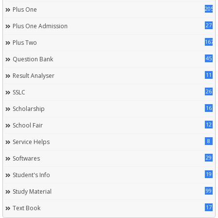
205
Plus One
27
Plus One Admission
167
Plus Two
45
Question Bank
11
Result Analyser
26
SSLC
16
Scholarship
12
School Fair
8
Service Helps
29
Softwares
19
Student's Info
99
Study Material
17
Text Book