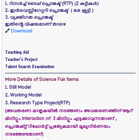
1.
റിസര്‍ച്ച്‌ ടൈപ്പ്‌ പ്രൊജക്ട്‌
(RTP) (2 കുട്ടികൾ)
2. ഇൻവെസ്റ്റിഗേറ്ററി
പ്രൊജക്ട്‌
( ഒര ക്രുട്ടി )
3. വ്യക്തിഗത
പ്രൊജക്ട്‌
ഇതിൻ്റെ വിഷയമാണ് താഴെ
🔗
Download
Teaching Aid
Teacher's Project
Talent Search Examination
More Details of Science Fair Items
1. Still Model
2. Working Model
3. Research Type Project(RTP)
(
അവതരണ മാതൃകയിൽ നടത്തണം അവതരണത്തിന് ആറ്
മിനിറ്റും Interaction ന് 3 മിനിറ്റും എടുക്കാവുന്നതാണ് ,
പ്രൊജക്റ്റ് റിപ്പോർട്ട് പ്രത്യേകമായി മൂല്യനിർണയം
നടത്തേണ്ടതാണ്)