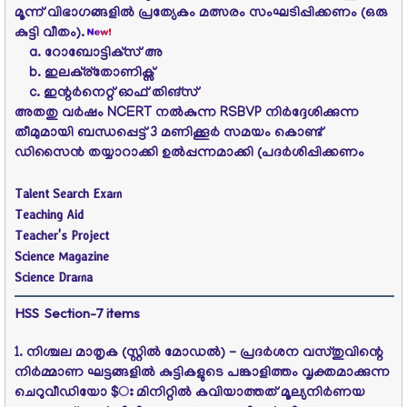
മൂന്ന്‌ വിഭാഗങ്ങളില്‍ പ്രത്യേകം മത്സരം സംഘടിപ്പിക്കണം (ഒരു
കുട്ടി വീതം).
a. റോബോട്ടിക്‌സ്‌ അ
b. ഇലക്ര്തോണിക്സ്‌
c. ഇന്റര്‍നെറ്റ്‌ ഓഫ്‌ തിങ്സ്‌
അതതു വര്‍ഷം NCERT നല്‍കുന്ന RSBVP നിര്‍ദ്ദേശിക്കുന്ന
തീമുമായി ബന്ധപ്പെട്ട്‌ 3 മണിക്കൂര്‍ സമയം കൊണ്ട്‌
ഡിസൈന്‍ തയ്യാറാക്കി ഉല്‍പ്പന്നമാക്കി (പദര്‍ശിപ്പിക്കണം
Talent Search Exam
Teaching Aid
Teacher's Project
Science Magazine
Science Drama
HSS
Section-7
items
1. നിശ്ചല മാതൃക (സ്റ്റില്‍ മോഡല്‍) - പ്രദര്‍ശന വസ്തുവിന്റെ
നിര്‍മ്മാണ ഘട്ടങ്ങളില്‍ കുട്ടികളുടെ പങ്കാളിത്തം വൃക്തമാക്കുന്ന
ചെറുവീഡിയോ $ഃ മിനിറ്റില്‍ കവിയാത്തത്‌ മൂല്യനിര്‍ണയ