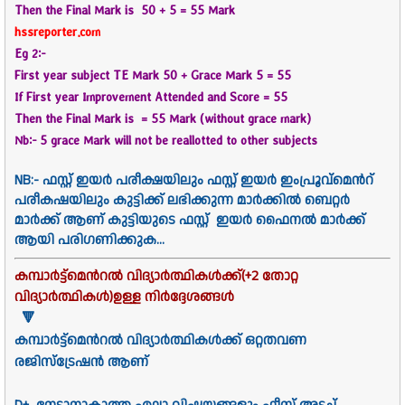
Then the Final Mark is 50 + 5 = 55 Mark
hssreporter.com
Eg 2:-
First year subject TE Mark 50 + Grace Mark 5 = 55
If First year Improvement Attended and Score = 55
Then the Final Mark is = 55 Mark (without grace mark)
Nb:- 5 grace Mark will not be reallotted to other subjects
NB:- ഫസ്റ്റ് ഇയർ പരീക്ഷയിലും ഫസ്റ്റ് ഇയർ ഇംപ്രൂവ്‌മെൻറ്
പരീകഷയിലും കുട്ടിക്ക് ലഭിക്കുന്ന മാർക്കിൽ ബെറ്റർ
മാർക്ക് ആണ് കുട്ടിയുടെ ഫസ്റ്റ് ഇയർ ഫൈനൽ മാർക്ക്
ആയി പരിഗണിക്കുക...
കമ്പാർട്ട്മെൻറൽ വിദ്യാർത്ഥികൾക്ക്(+2 തോറ്റ
വിദ്യാർത്ഥികൾ)ഉള്ള നിർദ്ദേശങ്ങൾ
🔻
കമ്പാർട്ട്മെൻറൽ വിദ്യാർത്ഥികൾക്ക് ഒറ്റതവണ
രജിസ്ട്രേഷൻ ആണ്