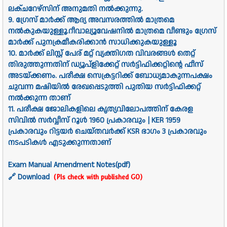
ലക്ചറേഴ്സിന് അനുമതി നൽക്കുന്നു.
9. ഗ്രേസ് മാർക്ക് ആദ്യ അവസരത്തിൽ മാത്രമെ
നൽകുകയുള്ളൂ.റീവാല്യൂവേഷനിൽ മാത്രമെ വീണ്ടും ഗ്രേസ്
മാർക്ക് പുനക്രമീകരിക്കാൻ സാധിക്കുകയുള്ളൂ
10. മാർക്ക് ലിസ്റ്റ് പേര് മറ്റ് വ്യക്തിഗത വിവരങ്ങൾ തെറ്റ്
തിരുത്തുന്നതിന് ഡ്യൂപ്ളിക്കേറ്റ് സർട്ടിഫിക്കറ്റിൻ്റെ ഫീസ്
അടയ്ക്കണം. പരീക്ഷ സെക്രട്ടറിക്ക് ബോധ്യമാകുന്നപക്ഷം
ചുവന്ന മഷിയിൽ രേഖപ്പെടുത്തി പുതിയ സർട്ടിഫിക്കറ്റ്
നൽക്കുന്ന താണ്
11. പരീക്ഷ ജോലികളിലെ കൃത്യവിലോപത്തിന് കേരള
സിവിൽ സർവ്വീസ് റൂൾ 1960 പ്രകാരവും | KER 1959
പ്രകാരവും റിട്ടയർ ചെയ്തവർക്ക് KSR ഭാഗം 3 പ്രകാരവും
നടപടികൾ എടുക്കുന്നതാണ്
Exam Manual Amendment Notes(pdf)
🔗
Download
(Pls check with published GO)