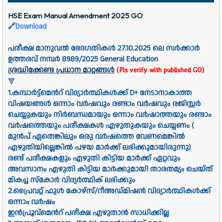
HSE Exam Manual Amendment 2025 GO
🔗
Download
പരീക്ഷ മാനുവൽ ഭേദഗതികൾ 27.10.2025 ലെ സർക്കാർ
ഉത്തരവ് നമ്പർ 8989/2025 General Education
ശ്രദ്ധിക്കേണ്ട പ്രധാന മാറ്റങ്ങൾ
(Pls verify with published GO)
🔻
1.കമ്പാർട്ട്മെൻറ് വിദ്യാർത്ഥികൾക്ക് D+ നേടാനാകാത്ത
വിഷയങ്ങൾ ഒന്നാം വർഷവും രണ്ടാം വർഷവും രജിസ്റ്റർ
ചെയ്യുകയും നിർബന്ധമായും ഒന്നാം വർഷാത്തയും രണ്ടാം
വർഷത്തെയും പരീക്ഷകൾ എഴുതുകയും ചെയ്യണം (
മുൻപ് ഏതെങ്കിലും ഒരു വർഷത്തെ വേണമെങ്കിൽ
എഴുതിയില്ലെങ്കിൽ പഴയ മാർക്ക് ലഭിക്കുമായിരുന്നു)
രണ്ട് പരീക്ഷകളും എഴുതി കിട്ടിയ മാർക്ക് ഏറ്റവും
അവസാനം എഴുതി കിട്ടിയ മാർക്കുമായി താരതമ്യം ചെയ്ത്
മികച്ച സ്കോർ വിദ്യർത്ഥിക് ലഭിക്കും
2.പ്രൈവറ്റ് ഫുൾ കോഴ്സ്/റീഅഡ്മിഷൻ വിദ്യാർത്ഥികൾക്ക്
ഒന്നാം വർഷം
ഇൻപ്രൂവ്മെൻറ് പരീക്ഷ എഴുതാൻ സാധിക്കില്ല