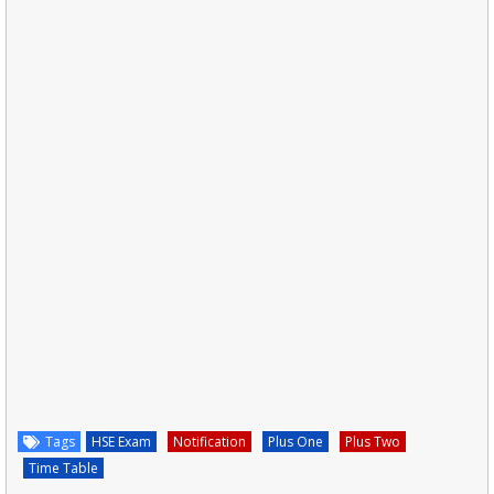
Tags
HSE Exam
Notification
Plus One
Plus Two
Time Table