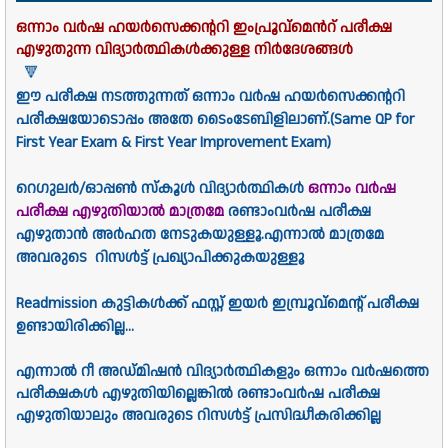
ഒന്നാം വർഷ ഹയർസെക്കന്ററി ഇംപ്രൂവ്‌
മെൻറ് പരീക്ഷ
എഴുതുന്ന വിദ്യാർത്ഥികൾക്കുള്ള നിർദേശങ്ങൾ
🔻
ഈ പരീക്ഷ നടത്തുന്നത് ഒന്നാം വർഷ ഹയർസെക്കന്ററി
പരീക്ഷയോടൊപ്പം അതേ ടൈംടേബിളിലാണ്.(Same QP for
First Year Exam & First Year Improvement Exam)
റെഗുലർ/ഓപ്പൺ സ്കൂൾ വിദ്യാർത്ഥികൾ
ഒന്നാം വർഷ
പരീക്ഷ എഴുതിയാൽ മാത്രമേ
രണ്ടാംവർഷ പരീക്ഷ
എഴുതാൻ അർഹത നേടുകയുള്ളൂ.എന്നാൽ മാത്രമേ
അവരുടെ റിസൾട്ട് പ്രഖ്യാപിക്കുകയുള്ളൂ
Readmission കുട്ടികൾക്ക് ഫസ്റ്റ് ഇയർ ഇമ്പ്രൂവ്മെന്റ് പരീക്ഷ
ഉണ്ടായിരിക്കില്ല...
എന്നാൽ റീ അഡ്മിഷൻ വിദ്യാർത്ഥികളും ഒന്നാം വർഷത്തെ
പരീക്ഷകൾ എഴുതിയില്ലെങ്കിൽ രണ്ടാംവർഷ പരീക്ഷ
എഴുതിയാലും അവരുടെ റിസൾട്ട് പ്രസിദ്ധീകരിക്കില്ല