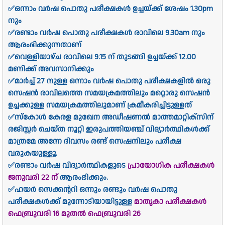
✅ഒന്നാം വർഷ പൊതു പരീക്ഷകൾ ഉച്ചയ്ക്ക് ശേഷം 1.30pm
നും
✅രണ്ടാം വർഷ പൊതു പരീക്ഷകൾ രാവിലെ 9.30am നും
ആരംഭിക്കുന്നതാണ്
✅വെള്ളിയാഴ്ച രാവിലെ 9.15 ന് തുടങ്ങി ഉച്ചയ്ക്ക് 12.00
മണിക്ക് അവസാനിക്കും
✅മാർച്ച് 27 നുള്ള ഒന്നാം വർഷ പൊതു പരീക്ഷകളിൽ ഒരു
സെഷൻ രാവിലത്തെ സമയക്രമത്തിലും മറ്റൊരു സെഷൻ
ഉച്ചക്കുള്ള സമയക്രമത്തിലുമാണ് ക്രമീകരിച്ചിട്ടുള്ളത്
✅സ്‌കോൾ കേരള മുഖേന അഡീഷണൽ മാത്തമാറ്റിക്‌സിന്
രജിസ്റ്റർ ചെയ്ത നൂറ്റി ഇരുപത്തിയഞ്ച് വിദ്യാർത്ഥികൾക്ക്
മാത്രമേ അന്നേ ദിവസം രണ്ട് സെഷനിലും പരീക്ഷ
വരുകയുള്ളൂ.
✅രണ്ടാം വർഷ വിദ്യാർത്ഥികളുടെ
പ്രായോഗിക പരീക്ഷകൾ
ജനുവരി 22 ന്
ആരംഭിക്കും.
✅ഹയർ സെക്കന്ററി ഒന്നും രണ്ടും വർഷ പൊതു
പരീക്ഷകൾക്ക് മുന്നോടിയായിട്ടുള്ള
മാതൃകാ പരീക്ഷകൾ
ഫെബ്രുവരി 16 മുതൽ ഫെബ്രുവരി 26