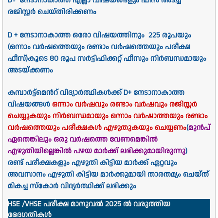
D+ നേടാനാകാത്ത എല്ലാ വിഷയങ്ങളും ഫീസ് അടച്ച്
രജിസ്റ്റർ ചെയ്തിരിക്കണം
D + നേടാനാകാത്ത ഒരോ വിഷയത്തിനും 225 രൂപയും
(ഒന്നാം വർഷത്തെയും രണ്ടാം വർഷത്തെയും പരീക്ഷ
ഫീസ്)കൂടെ 80 രൂപ സർട്ടിഫിക്കറ്റ് ഫീസും നിർബന്ധമായും
അടയ്ക്കണം
കമ്പാർട്ട്മെൻറ് വിദ്യാർത്ഥികൾക്ക് D+ നേടാനാകാത്ത
വിഷയങ്ങൾ
ഒന്നാം വർഷവും രണ്ടാം വർഷവും രജിസ്റ്റർ
ചെയ്യുകയും നിർബന്ധമായും ഒന്നാം വർഷാത്തയും രണ്ടാം
വർഷത്തെയും പരീക്ഷകൾ എഴുതുകയും ചെയ്യണം
(
മുൻപ്
ഏതെങ്കിലും ഒരു വർഷത്തെ വേണമെങ്കിൽ
എഴുതിയില്ലെങ്കിൽ പഴയ മാർക്ക് ലഭിക്കുമായിരുന്നു
)
രണ്ട് പരീക്ഷകളും എഴുതി കിട്ടിയ മാർക്ക് ഏറ്റവും
അവസാനം എഴുതി കിട്ടിയ മാർക്കുമായി താരതമ്യം ചെയ്ത്
മികച്ച സ്കോർ വിദ്യർത്ഥി
ക്ക്
ലഭിക്കും
HSE /VHSE പരീക്ഷ മാനുവൽ 2025 ൽ വരുത്തിയ
ഭേദഗതികൾ