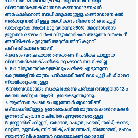
3.അമ്പത് ശതമാനം (50 %) അറ്റൻഡൻസ് ഉള്ള
വിദ്യാർത്ഥികൾക് മാത്രമെ കൺഡോണേഷന്
അപേക്ഷിക്കാൻ സാധിക്കുകയുള്ളു. കൺഡോനേഷൻ
നൽക്കുന്നതിന് ഉള്ള അധികാരം റീജണൽ ഡെപ്യൂട്ടി
ഡയറക്ടർക് ആയി മാറ്റിയിരുന്നു.50%. അറ്റൻഡൻസ്
ഇല്ലാത്ത രണ്ടാം വർഷ വിദ്യാർത്ഥികൾ അടുത്ത വർഷം റീ
അഡ്മിഷൻ എടുത്ത് അറ്റൻഡൻസ് കുറവ്
പരിഹരിക്കേണ്ടതാണ്
4.രണ്ടാം വർഷ ഹയർ സെക്കണ്ടറി പരീക്ഷ പാസ്സായ
വിദ്യാർത്ഥികൾക് പരീക്ഷ റദ്ദാക്കാൻ സാധിക്കില്ല
5. 150 വിദ്യാർത്ഥികളെങ്കിലും പരീക്ഷ എഴുതുന്ന
കേന്ദ്രങ്ങളിൽ മാത്രം പരീക്ഷക്ക് രണ്ട് ഡെപ്യൂട്ടി ചീഫ് മാരെ
നിയമിക്കുകയുള്ളൂ
6.നിർബഡമായും സൂക്ഷിക്കേണ്ട പരീക്ഷ രജിസ്റ്ററിൽ 12-ാ
മത്തെ രജിസ്റ്റർ ആയി ഉൾപ്പെടുത്തുന്നു.
7. ആൻസർ പേപ്പർ ചെയ്യുമ്പോൾ ഡ്രോയിങ്ങ്
ഒഴിവാക്കിയിട്ടുള്ള ഉത്തരപേപ്പറിൽ മാത്രമെ കൺസെഷൻ
ഉത്തരവ് ചുവന്ന മഷിയിൽ എഴുതേണ്ടതുള്ളൂ
8. ഇസ്ലാമിക് ഹിസ്റ്ററി, ജർമ്മൻ, റഷ്യൻ ,ഫ്രഞ്ച്, തമിഴ്, കന്നട,
ലാറ്റിൻ, മ്യൂസിക്, സിറിയിക്, ഫിലോസഫി, ജിയോളജി, ഹോം
സയൻസ് വിഷയങ്ങൾ വാല്യുവേഷന് കോളേജ്