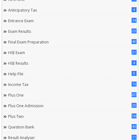
4
Anticipatory Tax
14
Entrance Exam
23
Exam Results
40
Final Exam Preparation
21
HSE Exam
4
HSE Results
9
Help File
15
Income Tax
205
Plus One
26
Plus One Admission
166
Plus Two
45
Question Bank
11
Result Analyser