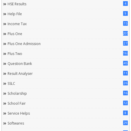
4
HSE Results
9
Help File
15
Income Tax
205
Plus One
27
Plus One Admission
167
Plus Two
45
Question Bank
11
Result Analyser
26
SSLC
16
Scholarship
12
School Fair
8
Service Helps
29
Softwares