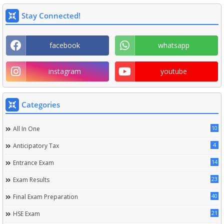
Stay Connected!
facebook
whatsapp
instagram
youtube
Categories
10
All In One
4
Anticipatory Tax
14
Entrance Exam
23
Exam Results
40
Final Exam Preparation
21
HSE Exam