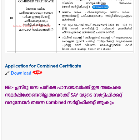
Application for Combined Certificate
Download
🔗
NB:- പ്ലസ്ടു സെ പരീക്ഷ പാസായവർക്ക് ഈ അപേക്ഷ
സമർപ്പിക്കേണ്ടതില്ല.അവർക്ക് SAY യുടെ സർട്ടിഫിക്കറ്റ്
വരുമ്പോൾ തന്നെ Combined സർട്ടിഫിക്കറ്റ് ആകും