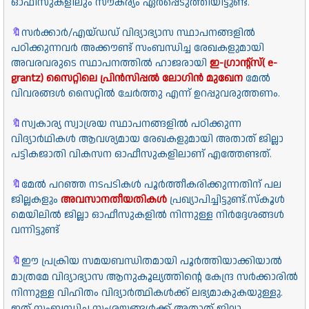
ഓഫീസുകളിലും സൗകര്യം ഏർപ്പെടുത്തിയിട്ടുണ്ട്.
🔖
സർക്കാർ/എയ്ഡഡ് വിദ്യാഭ്യാസ സ്ഥാപനങ്ങളിൽ
പഠിക്കുന്നവർ അക്കൗണ്ട് സംബന്ധിച്ച രേഖകളുമായി
അവരവരുടെ സ്ഥാപനത്തിൽ ഹാജരായി
ഇ-ഗ്രാന്റ്സ്(
e-
grantz)
സൈറ്റിലെ
പ്രിൻസിപ്പൽ ലോഗിൻ മുഖേന
മേൽ
വിവരങ്ങൾ സൈറ്റിൽ ചേർത്തു എന്ന് ഉറപ്പുവരുത്തണം.
🔖
സ്വകാര്യ സ്വാശ്രയ സ്ഥാപനങ്ങളിൽ പഠിക്കുന്ന
വിദ്യാർഥികൾ ആവശ്യമായ രേഖകളുമായി അതാത് ജില്ലാ
പട്ടികജാതി വികസന ഓഫീസുകളിലാണ് എത്തേണ്ടത്.
🔖
മേൽ പറഞ്ഞ നടപടികൾ പൂർത്തീകരിക്കുന്നതിന് പല
ജില്ലകളും
അവസാനതീയതികൾ
പ്രഖ്യാപിച്ചിട്ടുണ്ട്.
സ്കൂൾ
മെയിലിൽ ജില്ലാ ഓഫീസുകളിൽ നിന്നുള്ള നിർദ്ദേശങ്ങൾ
വന്നിട്ടുണ്ട്
🔖
ഈ പ്രക്രിയ സമയബന്ധിതമായി പൂർത്തിയാക്കിയാൽ
മാത്രമേ വിദ്യാഭ്യാസ ആനുകൂല്യത്തിന്റെ കേന്ദ്ര സർക്കാരിൽ
നിന്നുള്ള വിഹിതം വിദ്യാർത്ഥികൾക്ക് ലഭ്യമാകുകയുള്ളു.
ഇത് സംബന്ധിച്ച സംശയങ്ങൾക്ക് അതാത് ജില്ലാ