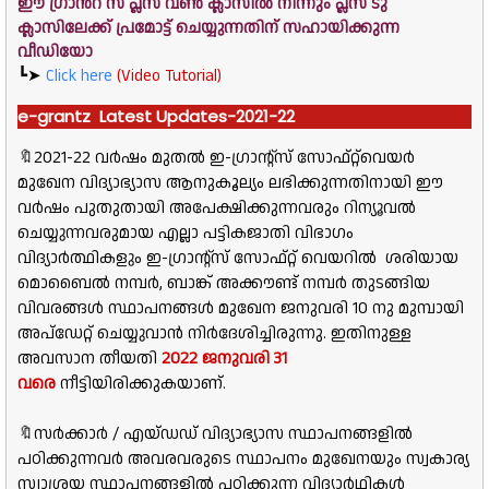
ഈ ഗ്രാൻറ് സ് പ്ലസ് വൺ ക്ലാസിൽ നിന്നും പ്ലസ് ടു
ക്ലാസിലേക്ക് പ്രമോട്ട് ചെയ്യുന്നതിന് സഹായിക്കുന്ന
വീഡിയോ
┗➤
Click here
(Video Tutorial)
e-grantz Latest Updates-2021-22
🔖2021-22 വർഷം മുതൽ ഇ-ഗ്രാന്റ്സ് സോഫ്‌റ്റ്‌വെയർ
മുഖേന വിദ്യാഭ്യാസ ആനുകൂല്യം ലഭിക്കുന്നതിനായി ഈ
വർഷം പുതുതായി അപേക്ഷിക്കുന്നവരും റിന്യൂവൽ
ചെയ്യുന്നവരുമായ എല്ലാ പട്ടികജാതി വിഭാഗം
വിദ്യാർത്ഥികളും ഇ-ഗ്രാന്റ്സ് സോഫ്റ്റ് വെയറിൽ ശരിയായ
മൊബൈൽ നമ്പർ, ബാങ്ക് അക്കൗണ്ട് നമ്പർ തുടങ്ങിയ
വിവരങ്ങൾ സ്ഥാപനങ്ങൾ മുഖേന ജനുവരി 10 നു മുമ്പായി
അപ്‌ഡേറ്റ് ചെയ്യുവാൻ നിർദേശിച്ചിരുന്നു. ഇതിനുള്ള
അവസാന തീയതി
2022 ജനുവരി 31
വരെ
നീട്ടിയിരിക്കുകയാണ്.
🔖സർക്കാർ / എയ്ഡഡ് വിദ്യാഭ്യാസ സ്ഥാപനങ്ങളിൽ
പഠിക്കുന്നവർ അവരവരുടെ സ്ഥാപനം മുഖേനയും സ്വകാര്യ
സ്വാശ്രയ സ്ഥാപനങ്ങളിൽ പഠിക്കുന്ന വിദ്യാർഥികൾ