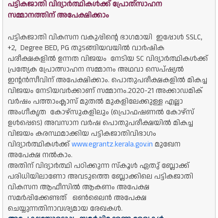
പട്ടികജാതി വിദ്യാർത്ഥികൾക്ക് പ്രോത്‌സാഹന
സമ്മാനത്തിന് അപേക്ഷിക്കാം
പട്ടികജാതി വികസന വകുപ്പിൻ്റെ ഭാഗമായി ഇപ്പോൾ SSLC,
+2, Degree BED, PG തുടങ്ങിയവയിൽ വാർഷിക
പരീക്ഷകളിൽ ഉന്നത വിജയം നേടിയ SC വിദ്യാർത്ഥികൾക്ക്
പ്രത്യേക പ്രോത്സാഹന സമ്മാനം അഥവാ സെപ്ഷ്യൽ
ഇൻ്റൻസീവിന് അപേക്ഷിക്കാം.
പൊതുപരീക്ഷകളിൽ മികച്ച
വിജയം നേടിയവർക്കാണ് സമ്മാനം.
2020-21 അക്കാഡമിക്
വർഷം പത്താംക്ലാസ് മുതൽ മുകളിലേക്കുള്ള എല്ലാ
അംഗീകൃത കോഴ്‌സുകളിലും (പ്രൊഫഷണൽ കോഴ്‌സ്
ഉൾപ്പെടെ) അവസാന വർഷ പൊതുപരീക്ഷയിൽ മികച്ച
വിജയം കരസ്ഥമാക്കിയ പട്ടികജാതിവിഭാഗം
വിദ്യാർത്ഥികൾക്ക്
www.egrantz.kerala.gov.in
മുഖേന
അപേക്ഷ നൽകാം.
അതിന് വിദ്യാർത്ഥി പഠിക്കുന്ന സ്കൂൾ ഏതു് ബ്ലോക്ക്
പരിധിയിലാണോ അവടുത്തെ ബ്ലോക്കിലെ പട്ടികജാതി
വികസന ആഫീസിൽ ആകണം അപേക്ഷ
സമർപ്പിക്കേണ്ടത് ഒൺലൈൻ അപേക്ഷ
ചെയ്യുന്നതിനാവശ്യമായ രേഖകൾ.