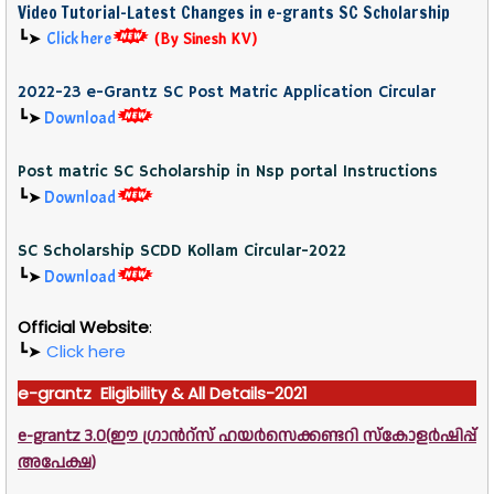
Video Tutorial-Latest Changes in e-grants SC Scholarship
┗➤
Click here
(By Sinesh KV)
2022-23 e-Grantz SC Post Matric Application Circular
┗➤
Download
Post matric SC Scholarship in Nsp portal Instructions
┗➤
Download
SC Scholarship SCDD Kollam Circular-2022
┗➤
Download
Official Website
:
┗➤
Click here
e-grantz Eligibility & All Details-2021
e-grantz 3.0(ഈ ഗ്രാൻറ്സ് ഹയർസെക്കണ്ടറി സ്കോളർഷിപ്പ്
അപേക്ഷ)