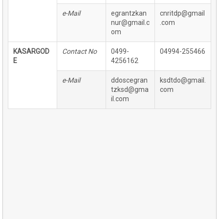
e-Mail
egrantzkan
cnritdp@gmail
nur@gmail.c
.com
om
KASARGOD
Contact No
0499-
04994-255466
E
4256162
e-Mail
ddoscegran
ksdtdo@gmail.
tzksd@gma
com
il.com