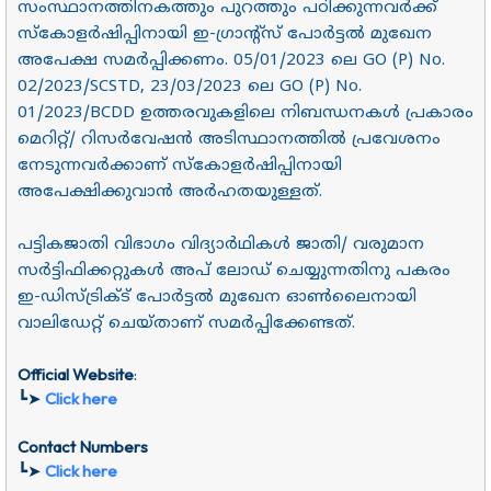
സംസ്ഥാനത്തിനകത്തും പുറത്തും പഠിക്കുന്നവർക്ക്
സ്കോളർഷിപ്പിനായി ഇ-ഗ്രാന്റ്സ് പോർട്ടൽ മുഖേന
അപേക്ഷ സമർപ്പിക്കണം. 05/01/2023 ലെ GO (P) No.
02/2023/SCSTD, 23/03/2023 ലെ GO (P) No.
01/2023/BCDD ഉത്തരവുകളിലെ നിബന്ധനകൾ പ്രകാരം
മെറിറ്റ്/ റിസർവേഷൻ അടിസ്ഥാനത്തിൽ പ്രവേശനം
നേടുന്നവർക്കാണ് സ്കോളർഷിപ്പിനായി
അപേക്ഷിക്കുവാൻ അർഹതയുള്ളത്.
പട്ടികജാതി വിഭാഗം വിദ്യാർഥികൾ ജാതി/ വരുമാന
സർട്ടിഫിക്കറ്റുകൾ അപ് ലോഡ് ചെയ്യുന്നതിനു പകരം
ഇ-ഡിസ്ട്രിക്ട് പോർട്ടൽ മുഖേന ഓൺലൈനായി
വാലിഡേറ്റ് ചെയ്താണ് സമർപ്പിക്കേണ്ടത്.
Official Website
:
┗➤
Click here
Contact Numbers
┗➤
Click here