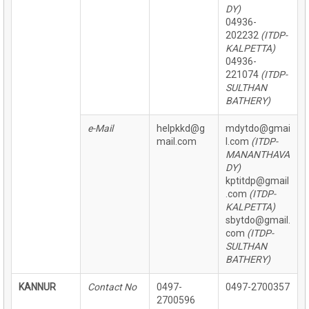
DY)
04936-
202232
(ITDP-
KALPETTA)
04936-
221074
(ITDP-
SULTHAN
BATHERY)
e-Mail
helpkkd@g
mdytdo@gmai
mail.com
l.com
(ITDP-
MANANTHAVA
DY)
kptitdp@gmail
.com
(ITDP-
KALPETTA)
sbytdo@gmail.
com
(ITDP-
SULTHAN
BATHERY)
KANNUR
Contact No
0497-
0497-2700357
2700596