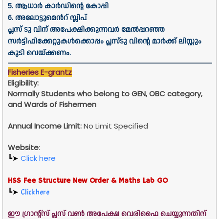
5. ആധാർ കാർഡിൻ്റെ കോപ്പി
6. അലോട്ടുമെൻറ് സ്ലിപ്
പ്ലസ് ടു വിന് അപേക്ഷിക്കുന്നവർ മേൽപ്പറഞ്ഞ
സർട്ടിഫിക്കേറ്റുകൾക്കൊപ്പം പ്ലസ്ടു വിൻ്റെ മാർക്ക് ലിസ്റ്റും
കൂടി വെയ്ക്കണം.
Fisheries E-grantz
Eligibility:
Normally Students who belong to GEN, OBC category,
and Wards of Fishermen
Annual Income Limit:
No Limit Specified
Website
:
┗➤
Click here
HSS Fee Structure New Order & Maths Lab GO
┗➤
Click here
ഈ ഗ്രാൻ്റ്സ് പ്ലസ് വൺ അപേക്ഷ വെരിഫൈ ചെയ്യുന്നതിന്