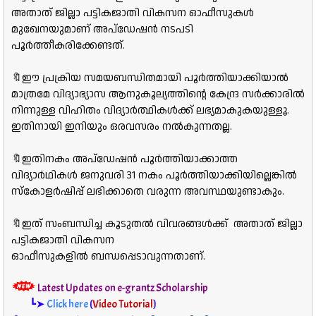
അതാത് ജില്ലാ പട്ടികജാതി വികസന ഓഫീസുകൾ
മുഖേനയുമാണ് അപ്ഡേഷൻ നടപടി
പൂർത്തീകരിക്കേണ്ടത്.
🔖ഈ പ്രക്രിയ സമയബന്ധിതമായി പൂർത്തിയാക്കിയാൽ
മാത്രമേ വിദ്യാഭ്യാസ ആനുകൂല്യത്തിന്റെ കേന്ദ്ര സർക്കാരിൽ
നിന്നുള്ള വിഹിതം വിദ്യാർത്ഥികൾക്ക് ലഭ്യമാകുകയുള്ളൂ.
ഇതിനായി ഇനിയും ഒരവസരം നൽകുന്നതല്ല.
🔖ഇതിനകം അപ്ഡേഷൻ പൂർത്തിയാക്കാത്ത
വിദ്യാർഥികൾ ജനുവരി 31 നകം പൂർത്തിയാക്കിയില്ലെങ്കിൽ
സ്കോളർഷിപ്പ് ലഭിക്കാതെ വരുന്ന അവസ്ഥയുണ്ടാകും.
🔖ഇത് സംബന്ധിച്ച കൂടുതൽ വിവരങ്ങൾക്ക് അതാത് ജില്ലാ
പട്ടികജാതി വികസന
ഓഫീസുകളിൽ
ബന്ധപ്പെടാവുന്നതാണ്.
Latest Updates on e-grantz Scholarship
┗➤
Click here
(
Video Tutorial
)