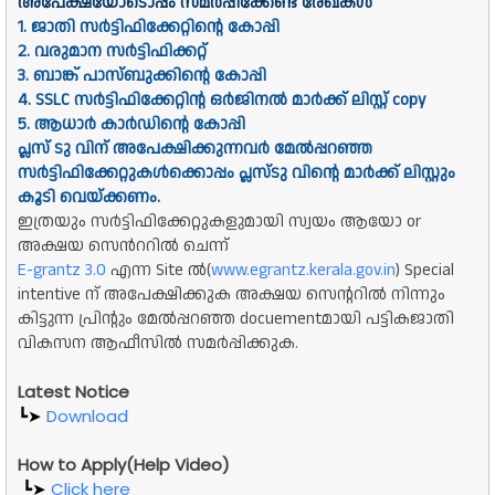
അപേക്ഷയോടൊപ്പം സമർപ്പിക്കേണ്ട രേഖകൾ
1. ജാതി സർട്ടിഫിക്കേറ്റിൻ്റെ കോപ്പി
2.
വരുമാന സർട്ടിഫിക്കറ്റ്
3. ബാങ്ക് പാസ്ബുക്കിൻ്റെ കോപ്പി
4. SSLC സർട്ടിഫിക്കേറ്റിൻ്റ ഒർജിനൽ മാർക്ക് ലിസ്റ്റ് copy
5.
ആധാർ കാർഡിൻ്റെ കോപ്പി
പ്ലസ് ടു വിന് അപേക്ഷിക്കുന്നവർ മേൽപ്പറഞ്ഞ
സർട്ടിഫിക്കേറ്റുകൾക്കൊപ്പം പ്ലസ്ടു വിൻ്റെ മാർക്ക് ലിസ്റ്റും
കൂടി വെയ്ക്കണം
.
ഇത്രയും സർട്ടിഫിക്കേറ്റുകളുമായി സ്വയം ആയോ or
അക്ഷയ സെൻററിൽ ചെന്ന്
E-grantz 3.0
എന്ന Site ൽ(
www.egrantz.kerala.gov.in
) Special
intentive ന് അപേക്ഷിക്കുക അക്ഷയ സെൻ്ററിൽ നിന്നും
കിട്ടുന്ന പ്രിൻ്റും മേൽപ്പറഞ്ഞ docuementമായി പട്ടികജാതി
വികസന ആഫീസിൽ സമർപ്പിക്കുക.
Latest Notice
┗➤
Download
How to Apply(Help Video)
┗➤
Click here