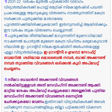
2021-22 വർഷം മുതൽ പട്ടികജാതി വിഭാഗം
🔖
വിദ്യാർത്ഥികൾക്ക് പോസ്റ്റ് മെട്രിക് സ്കോളർഷിപ്പ് പദ്ധതി
പ്രകാരമുള്ള ആനുകൂല്യ വിതരണം നടത്തുന്നതിന് കേന്ദ്ര
സർക്കാർ പുതുക്കിയ മാർഗരേഖ
പുറത്തിറക്കിയിരിക്കുകയാണ്. ഇതനുസരിച്ച് ആയിരിക്കും
ഈ വർഷം തുക വിതരണം ചെയ്യുന്നത്.
🔖
പുതുക്കിയ രീതിയിലേക്ക് മാറുന്നതിന് മുന്നോടിയായി
നാഷണൽ പോർട്ടൽ മുഖേന കേന്ദ്ര വിഹിതം ലഭ്യമാകുവാൻ
നിലവിൽ ഇ- ഗ്രാൻ്റ്സ് സ്കോളർഷിപ്പിന് അർഹതയുള്ള
എല്ലാ വിദ്യാർത്ഥികളും
ഇ-ഗ്രാന്റ്സ്(
e-grantz)
സോഫ്റ്റ്
വെയറിൽ
ശരിയായ മൊബൈൽ നമ്പർ, ബാങ്ക് അക്കൗണ്ട്
നമ്പർ തുടങ്ങിയ വിവരങ്ങൾ ഒരിക്കൽ കൂടി അപ്‌ഡേറ്റ്
ചെയ്യണം
.
🔖
സീറോ ബാലൻസ് അക്കൗണ്ട് വിവരങ്ങൾ
നൽകിയിട്ടുള്ളവർ അത് സേവിംഗ്സ് അക്കൗണ്ട് ആക്കി
മാറ്റിയ ശേഷം അപ്ഡേറ്റ് ചെയ്യുകയോ അല്ലെങ്കിൽ പുതിയ
സേവിംഗ്സ് അക്കൗണ്ട് വിവരങ്ങൾ സൈറ്റിൽ
ചേർക്കുകയോ വേണം
.
ഇതിനായി വിദ്യാർഥികൾക്ക് അവർ
പഠിക്കുന്ന സ്ഥാപനങ്ങളിലും ജില്ലാ പട്ടികജാതി വികസന