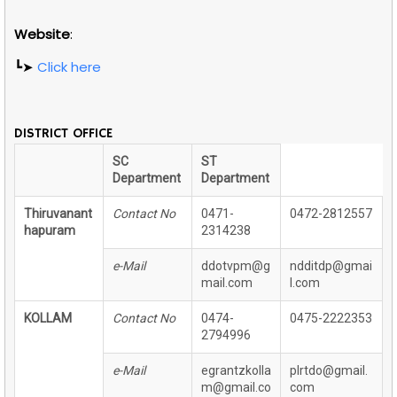
Website
:
┗➤
Click here
DISTRICT OFFICE
SC
ST
Department
Department
Thiruvanant
Contact No
0471-
0472-2812557
hapuram
2314238
e-Mail
ddotvpm@g
ndditdp@gmai
mail.com
l.com
KOLLAM
Contact No
0474-
0475-2222353
2794996
e-Mail
egrantzkolla
plrtdo@gmail.
m@gmail.co
com