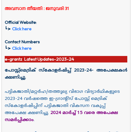
അവസാന തീയതി : ജനുവരി 31
Official Website
:
┗➤
Click here
Contact Numbers
┗➤
Click here
e-grantz Latest Updates-2023-24
പോസ്റ്റ്മെട്രിക് സ്കോളർഷിപ്പ് 2023-24- അപേക്ഷകൾ
ക്ഷണിച്ചു.
പട്ടികജാതി/മറ്റർഹ/തത്തുല്യ വിഭാഗ വിദ്യാർഥികളുടെ
2023-24 വർഷത്തെ ഇ-ഗ്രാന്റ്സ് പോസ്റ്റ് മെട്രിക്
സ്കോളർഷിപ്പിന് പട്ടികജാതി വികസന വകുപ്പ്
അപേക്ഷ ക്ഷണിച്ചു.
2024 മാർച്ച് 15 വരെ അപേക്ഷ
സമർപ്പിക്കാം
.