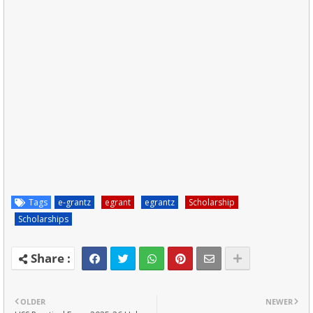
Tags
e-grantz
egrant
egrantz
Scholarship
Scholarships
OLDER
NEWER