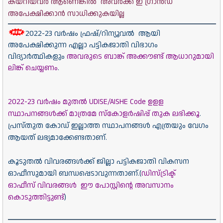
കയറിയവർ ആണെങ്കിൽ അവർക്ക് ഇ ഗ്രാൻഡ്
അപേക്ഷിക്കാൻ സാധിക്കുകയില്ല
2022-23 വര്‍ഷം ഫ്രഷ്/റിന്യൂവൽ ആയി
അപേക്ഷിക്കുന്ന എല്ലാ പട്ടികജാതി വിഭാഗം
വിദ്യാര്‍ത്ഥികളും
അവരുടെ ബാങ്ക് അക്കൗണ്ട് ആധാറുമായി
ലിങ്ക് ചെയ്യണം
.
2022-23 വര്‍ഷം മുതല്‍ UDISE/AISHE Code ഉളള
സ്ഥാപനങ്ങള്‍ക്ക് മാത്രമേ സ്‌കോളര്‍ഷിപ്പ് തുക ലഭിക്കൂ
.
പ്രസ്തുത കോഡ് ഇല്ലാത്ത സ്ഥാപനങ്ങള്‍ എത്രയും വേഗം
ആയത് ലഭ്യമാക്കേണ്ടതാണ്.
കൂടുതല്‍ വിവരങ്ങള്‍ക്ക് ജില്ലാ പട്ടികജാതി വികസന
ഓഫീസുമായി ബന്ധപ്പെടാവുന്നതാണ്.(
ഡിസ്ട്രിക്ട്
ഓഫീസ് വിവരങ്ങൾ
ഈ പോസ്റ്റിന്റെ അവസാനം
കൊടുത്തിട്ടുണ്ട്
)