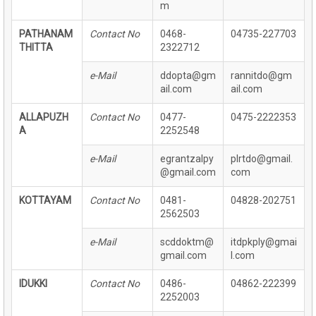
m
PATHANAM
Contact No
0468-
04735-227703
THITTA
2322712
e-Mail
ddopta@gm
rannitdo@gm
ail.com
ail.com
ALLAPUZH
Contact No
0477-
0475-2222353
A
2252548
e-Mail
egrantzalpy
plrtdo@gmail.
@gmail.com
com
KOTTAYAM
Contact No
0481-
04828-202751
2562503
e-Mail
scddoktm@
itdpkply@gmai
gmail.com
l.com
IDUKKI
Contact No
0486-
04862-222399
2252003