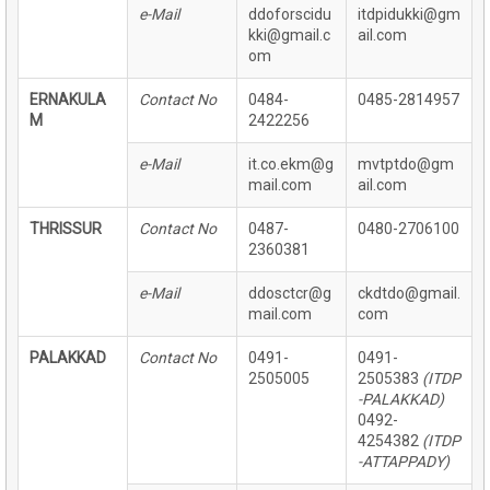
e-Mail
ddoforscidu
itdpidukki@gm
kki@gmail.c
ail.com
om
ERNAKULA
Contact No
0484-
0485-2814957
M
2422256
e-Mail
it.co.ekm@g
mvtptdo@gm
mail.com
ail.com
THRISSUR
Contact No
0487-
0480-2706100
2360381
e-Mail
ddosctcr@g
ckdtdo@gmail.
mail.com
com
PALAKKAD
Contact No
0491-
0491-
2505005
2505383
(ITDP
-PALAKKAD)
0492-
4254382
(ITDP
-ATTAPPADY)