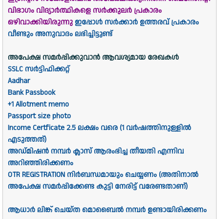
വിഭാഗം വിദ്യാർത്ഥികളെ സർക്കുലർ പ്രകാരം
ഒഴിവാക്കിയിരുന്നു
ഇപ്പോൾ സർക്കാർ ഉത്തരവ് പ്രകാരം
വീണ്ടും അനുവാദം ലഭിച്ചിട്ടുണ്ട്
അപേക്ഷ സമർപ്പിക്കുവാൻ ആവശ്യമായ രേഖകൾ
SSLC സർട്ടിഫിക്കറ്റ്
Aadhar
Bank Passbook
+1 Allotment memo
Passport size photo
Income Certficate 2.5 ലക്ഷം വരെ (1 വർഷത്തിനുള്ളിൽ
എടുത്തത്)
അഡ്മിഷൻ നമ്പർ ക്ലാസ് ആരംഭിച്ച തീയതി എന്നിവ
അറിഞ്ഞിരിക്കണം
OTR REGISTRATION നിർബന്ധമായും ചെയ്യണം (അതിനാൽ
അപേക്ഷ സമർപ്പിക്കേണ്ട കുട്ടി നേരിട്ട് വരേണ്ടതാണ്)
ആധാർ ലിങ്ക് ചെയ്ത മൊബൈൽ നമ്പർ ഉണ്ടായിരിക്കണം