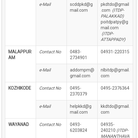
e-Mail
scddpkd@g
pkdtdo@gmail
mail.com
.com
(ITDP-
PALAKKAD)
poitdpatpy@g
mail.com
(ITDP-
ATTAPPADY)
MALAPPUR
Contact No
0483-
04931-220315
AM
2734901
e-Mail
addompm@
nlbitdp@gmail.
gmail.com
com
KOZHIKODE
Contact No
0495-
0495-2376364
2370379
e-Mail
helpkkd@g
kkdtdo@gmail.
mail.com
com
WAYANAD
Contact No
0493-
04935-
6203824
240210
(ITDP-
MANANTHAVA