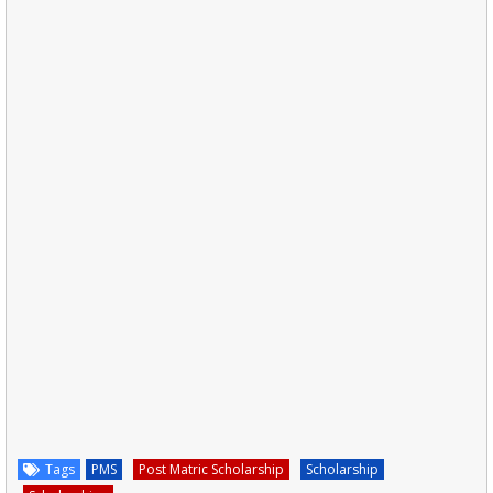
Tags
PMS
Post Matric Scholarship
Scholarship