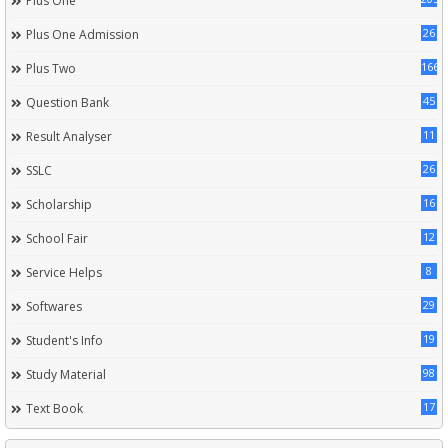
Plus One
26
Plus One Admission
166
Plus Two
45
Question Bank
11
Result Analyser
26
SSLC
16
Scholarship
12
School Fair
8
Service Helps
29
Softwares
19
Student's Info
98
Study Material
17
Text Book