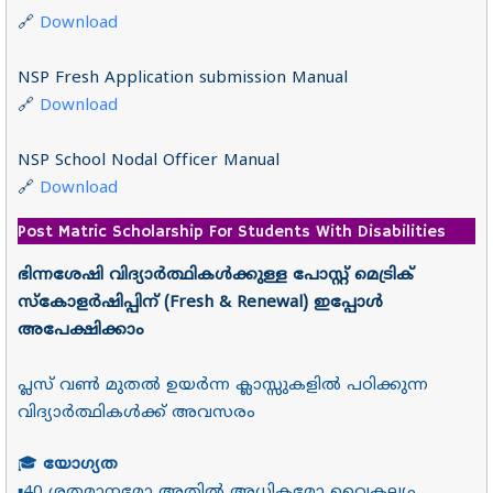
🔗
Download
NSP Fresh Application submission Manual
🔗
Download
NSP School Nodal Officer Manual
🔗
Download
Post Matric Scholarship For Students With Disabilities
ഭിന്നശേഷി വിദ്യാർത്ഥികൾക്കുള്ള പോസ്റ്റ്‌ മെട്രിക്
സ്കോളർഷിപ്പിന് (Fresh & Renewal) ഇപ്പോൾ
അപേക്ഷിക്കാം
പ്ലസ് വൺ മുതൽ ഉയർന്ന ക്ലാസ്സുകളിൽ പഠിക്കുന്ന
വിദ്യാർത്ഥികൾക്ക് അവസരം
🎓
യോഗ്യത
▪40 ശതമാനമോ അതിൽ അധികമോ വൈകല്യം