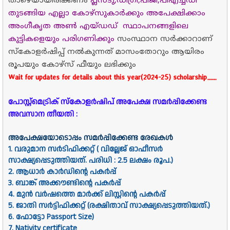
താഴെയായിരിക്കണം
പ്ലസ്ടു,ഡിഗ്രി,പിജി,പിഎച്ച്ഡി
തുടങ്ങിയ എല്ലാ കോഴ്സുകാർക്കും അപേക്ഷിക്കാം
അംഗീകൃത അൺ എയ്ഡഡ് സ്ഥാപനങ്ങളിലെ
കുട്ടികളെയും പരിഗണിക്കും
സംസ്ഥാന സർക്കാറാണ്
സ്കോളർഷിപ്പ് നൽകുന്നത് മാസംതോറും ആയിരം
രൂപയും കോഴ്സ് ഫീയും ലഭിക്കും
Wait for updates for details about this year(2024-25) scholarship......
പോസ്റ്റ്മെട്രിക് സ്കോളർഷിപ് അപേക്ഷ സമർപ്പിക്കേണ്ട
അവസാന തീയതി :
അപേക്ഷയോടൊപ്പം സമർപ്പിക്കേണ്ട രേഖകൾ
1. വരുമാന സർടിഫിക്കറ്റ് ( വില്ലേജ് ഓഫീസർ
സാക്ഷ്യപ്പെടുത്തിയത്. പരിധി : 2.5 ലക്ഷം രൂപ.)
2. ആധാർ കാർഡിൻ്റെ പകർപ്പ്
3. ബാങ്ക് അക്കൗണ്ടിൻ്റെ പകർപ്പ്
4. മുൻ വർഷത്തെ മാർക്ക് ലിസ്റ്റിന്റെ പകർപ്പ്
5. ജാതി സർട്ടിഫിക്കറ്റ് (രക്ഷിതാവ് സാക്ഷ്യപ്പെടുത്തിയത്.)
6. ഫോട്ടോ Passport Size)
7. Nativity certificate