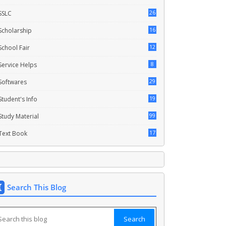
26
SSLC
16
Scholarship
12
School Fair
8
Service Helps
29
Softwares
19
Student's Info
99
Study Material
17
Text Book
Search This Blog