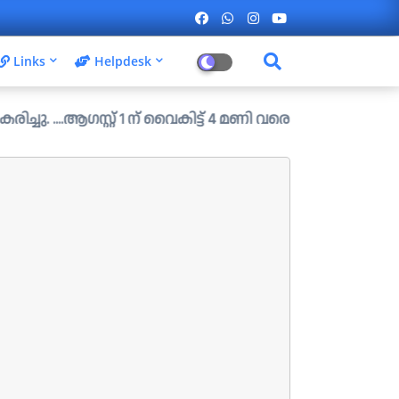
Links
Helpdesk
.ആഗസ്റ്റ് 1 ന് വൈകിട്ട് 4 മണി വരെ അപേക്ഷിക്കാം....
Check