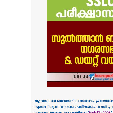
സുൽത്താൻ ബത്തേരി നഗരസഭയും വയനാട് ഡയറ്
ആത്മവിശ്വാസത്തോടെ പരീക്ഷയെ നേരിടുവാ