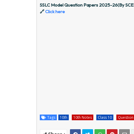
SSLC Model Question Papers 2025-26(By SCE
🔗
Click here
Tags
10th
10th Notes
Class 10
Question