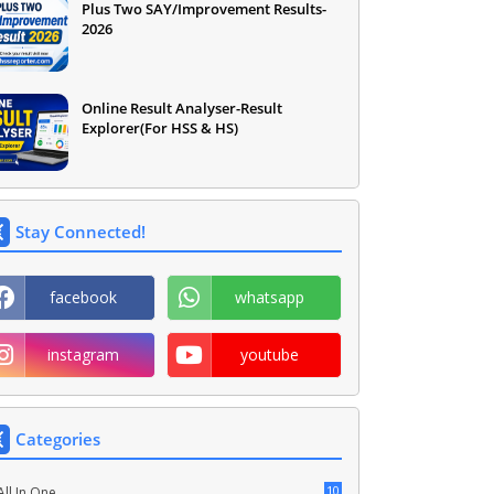
Plus Two SAY/Improvement Results-
2026
Online Result Analyser-Result
Explorer(For HSS & HS)
Stay Connected!
facebook
whatsapp
instagram
youtube
Categories
10
All In One