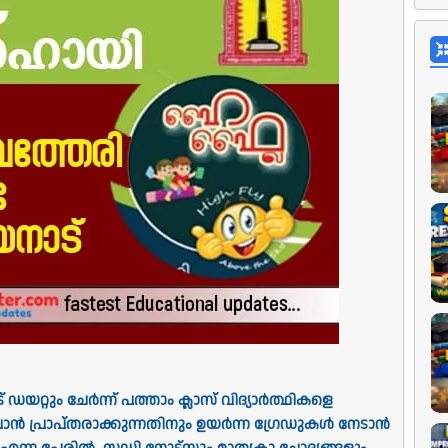
റും ചേർന്ന് പത്താം ക്ലാസ് വിദ്യാർത്ഥികളെ
ൻ പ്രാപ്തരാക്കുന്നതിനും ഉയർന്ന ഗ്രേഡുകൾ നേടാൻ