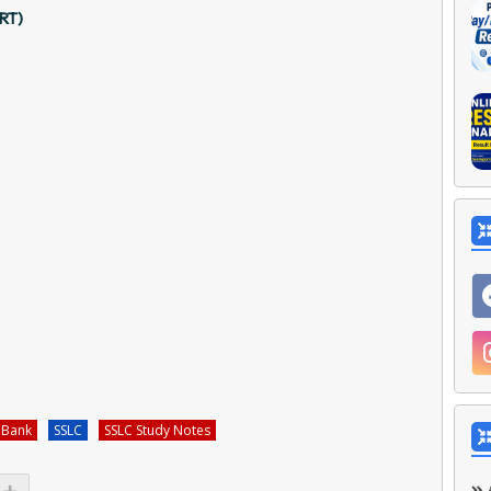
RT)
 Bank
SSLC
SSLC Study Notes