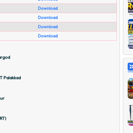
Download
Download
Download
Download
argod
T Palakkad
nur
RT)