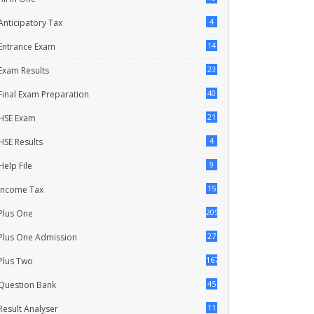
4
Anticipatory Tax
14
Entrance Exam
23
Exam Results
40
Final Exam Preparation
21
HSE Exam
4
HSE Results
9
Help File
15
Income Tax
205
Plus One
27
Plus One Admission
167
Plus Two
45
Question Bank
11
Result Analyser