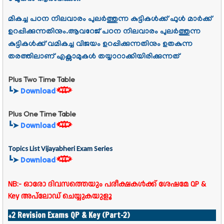
മികച്ച പഠന നിലവാരം പുലർത്തുന്ന കുട്ടികൾക്ക് ഫുൾ മാർക്ക്
ഉറപ്പിക്കുന്നതിനും.ആവറേജ് പഠന നിലവാരം പുലർത്തുന്ന
കുട്ടികൾക്ക് വമികച്ച വിജയം ഉറപ്പിക്കുന്നതിനും ഉതകുന്ന
തരത്തിലാണ് എക്സാമുകൾ തയ്യാറാക്കിയിരിക്കുന്നത്
Plus Two Time Table
┗➤
Download
Plus One Time Table
┗➤
Download
Topics List Vijayabheri Exam Series
┗➤
Download
NB:- ഓരോ ദിവസത്തെയും പരീക്ഷകൾക്ക് ശേഷമേ QP &
Key അപ്‌ലോഡ് ചെയ്യുകയുളൂ
+2 Revision Exams QP & Key (Part-2)