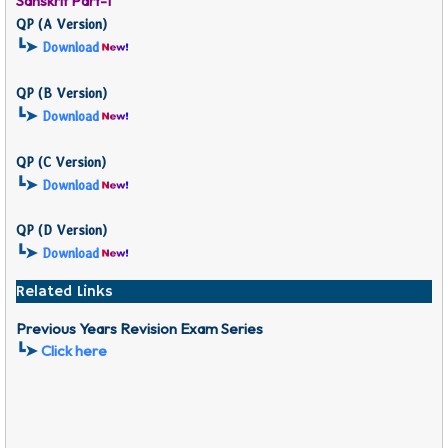
Sanskrit Part-I
QP (
A Version)
┗➤
Download
QP (
B Version)
┗➤
Download
QP (
C Version)
┗➤
Download
QP (D
Version)
┗➤
Download
Related Links
Previous Years Revision Exam Series
┗➤
Click here