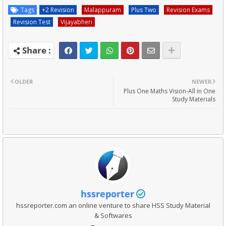
Tags
+2 Revision
Malappuram
Plus Two
Revision Exams
Revision Test
Vijayabheri
OLDER
NEWER
Plus One Maths Vision-All in One
Study Materials
hssreporter
hssreporter.com an online venture to share HSS Study Material
& Softwares