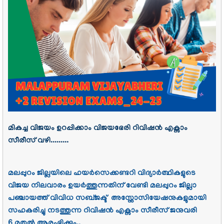
മികച്ച വിജയം ഉറപ്പിക്കാം വിജയഭേരി റിവിഷൻ എക്സാം
സീരീസ് വഴി.........
മലപ്പുറം ജില്ലയിലെ ഹയർസെക്കണ്ടറി വിദ്യാർത്ഥികളുടെ
വിജയ നിലവാരം ഉയർത്തുന്നതിന് വേണ്ടി മലപ്പുറം ജില്ലാ
പഞ്ചായത്ത് വിവിധ സബ്ജക്ട് അസ്സോസിയേഷനുകളുമായി
സഹകരിച്ചു നടത്തുന്ന റിവിഷൻ എക്സാം സീരീസ് ജനുവരി
6 മുതൽ ആരംഭിക്കും..