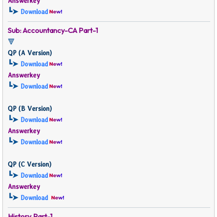
Answerkey
┗➤
Download
Sub: Accountancy-CA
Part-1
🔻
QP (
A Version)
┗➤
Download
Answerkey
┗➤
Download
QP (
B Version)
┗➤
Download
Answerkey
┗➤
Download
QP (
C Version)
┗➤
Download
Answerkey
┗➤
Download
History
Part-1