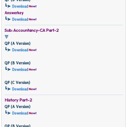
┗➤
Download
Answerkey
┗➤
Download
Sub: Accountancy-CA
Part-2
🔻
QP (
A Version)
┗➤
Download
QP (
B Version)
┗➤
Download
QP (
C Version)
┗➤
Download
History
Part-2
QP (
A Version)
┗➤
Download
QP (
B Version)