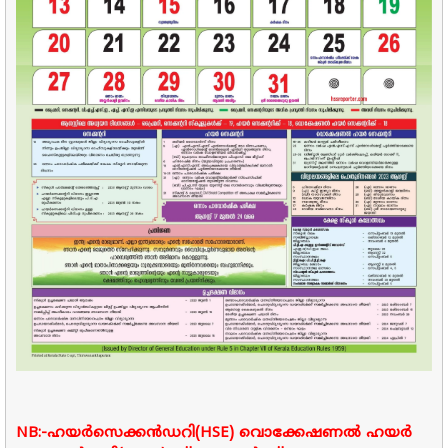
NB:-ഹയർസെക്കൻഡറി(HSE) വൊക്കേഷണൽ ഹയർ