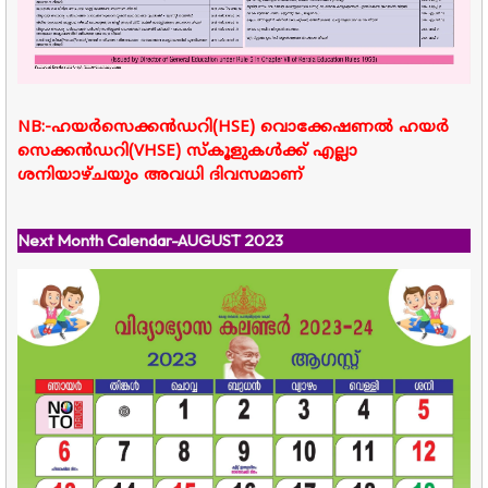
NB:-ഹയർസെക്കൻഡറി(HSE) വൊക്കേഷണൽ ഹയർ
സെക്കൻഡറി(VHSE) സ്കൂളുകൾക്ക് എല്ലാ
ശനിയാഴ്ചയും അവധി ദിവസമാണ്
Next Month Calendar-AUGUST 2023