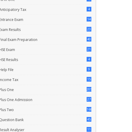
4
Anticipatory Tax
14
Entrance Exam
23
Exam Results
40
Final Exam Preparation
21
HSE Exam
4
HSE Results
9
Help File
15
Income Tax
205
Plus One
27
Plus One Admission
168
Plus Two
45
Question Bank
11
Result Analyser