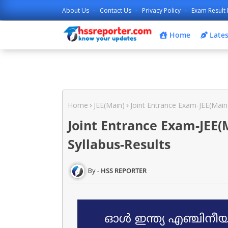
About Us
Contact Us
Privacy Policy
Exam Result 
Home
Lates
Home
JEE(Main)
Joint Entrance Exam-JEE(Main
Joint Entrance Exam-JEE(
Syllabus-Results
HSS REPORTER