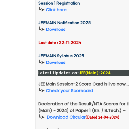
Session 1 Registration
┗➤
Click here
JEEMAIN Notification 2025
┗➤
Download
Last date : 22-11-2024
JEEMAIN Syllabus 2025
┗➤
Download
Latest Updates on-
JEE(Main)-2024
JEE Main Session-2 Score Card is live now..
┗➤
Check your Scorecard
Declaration of the Result/NTA Scores for t
(Main) - 2024] of Paper 1 (B.E. / B.Tech.) –
┗➤
Download Circular
(Dated 24-04-2024)