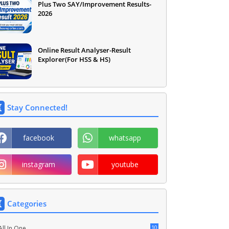
Plus Two SAY/Improvement Results-
2026
Online Result Analyser-Result
Explorer(For HSS & HS)
Stay Connected!
facebook
whatsapp
instagram
youtube
Categories
10
All In One