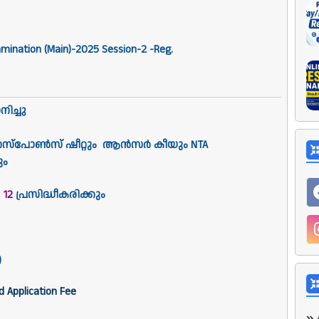
xamination (Main)-2025 Session-2 -Reg.
ിച്ചു
സ് റെസ്പോൺസ് ഷീറ്റും ആൻസർ കീയും NTA
ും
 12
പ്രസിദ്ധീകരിക്കും
)
d Application Fee