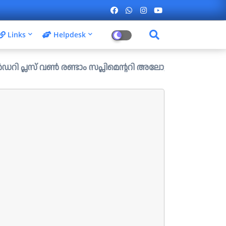
Links
Helpdesk
രണ്ടാം സപ്ലിമെന്ററി അലോട്ട്മെന്റ് ഉള്ള ഒഴിവുകൾ പ്രസിദ്ധ