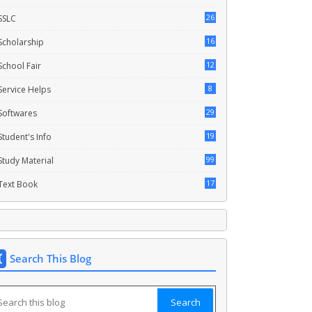
26
SSLC
16
Scholarship
12
School Fair
8
Service Helps
29
Softwares
19
Student's Info
99
Study Material
17
Text Book
Search This Blog