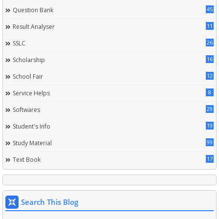
45
Question Bank
11
Result Analyser
26
SSLC
16
Scholarship
12
School Fair
8
Service Helps
29
Softwares
19
Student's Info
99
Study Material
17
Text Book
Search This Blog