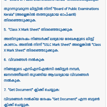
തുറന്നുവരുന്ന ലിസ്റ്റിൽ നിന്ന് "Board of Public Examinations
Kerala" (അല്ലെങ്കിൽ തത്തുല്യമായ ഓപ്ഷൻ)
തിരഞ്ഞെടുക്കുക.
5. "Class X Mark Sheet" തിരഞ്ഞെടുക്കുക
അതിനുശേഷം നിങ്ങൾക്ക് ലഭ്യമായ രേഖകളുടെ ലിസ്റ്റ്
കാണാം. അതിൽ നിന്ന് "SSLC Mark Sheet" അല്ലെങ്കിൽ "Class
X Mark Sheet" തിരഞ്ഞെടുക്കുക.
6. വിവരങ്ങൾ നൽകുക
നിങ്ങളുടെ എസ്എസ്എൽസി രജിസ്റ്റർ നമ്പർ,
ജനനത്തീയതി തുടങ്ങിയ ആവശ്യമായ വിവരങ്ങൾ
നൽകുക.
7. "Get Document" ക്ലിക്ക് ചെയ്യുക:
വിവരങ്ങൾ നൽകിയ ശേഷം "Get Document" എന്ന ബട്ടൺ
ക്ലിക്ക് ചെയ്യുക.