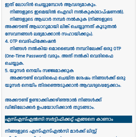
ഇത് ലോഗിൻ ചെയ്യുമ്പോൾ ആവശ്യമാകും.
നിങ്ങളുടെ ഇമെയിൽ ഐഡി നൽകുക(ഓപ്ഷണൽ).
നിങ്ങളുടെ ആധാർ നമ്പർ നൽകുക (നിങ്ങളുടെ
അക്കൗണ്ട് ആധാറുമായി ലിങ്ക് ചെയ്യുന്നത് കൂടുതൽ
സേവനങ്ങൾ ലഭ്യമാക്കാൻ സഹായിക്കും).
4. OTP വെരിഫിക്കേഷൻ
നിങ്ങൾ നൽകിയ മൊബൈൽ നമ്പറിലേക്ക് ഒരു OTP
(One-Time Password) വരും. അത് നൽകി വെരിഫൈ
ചെയ്യുക.
5. യൂസർ നെയിം സജ്ജമാക്കുക
അക്കൗണ്ട് വെരിഫൈ ചെയ്ത ശേഷം നിങ്ങൾക്ക് ഒരു
യൂസർ നെയിം തിരഞ്ഞെടുക്കാൻ ആവശ്യപ്പെട്ടേക്കാം.
അക്കൗണ്ട് ഉണ്ടാക്കിക്കഴിഞ്ഞാൽ നിങ്ങൾക്ക്
ഡിജിലോക്കർ ഉപയോഗിക്കാൻ തുടങ്ങാം.
എസ്എസ്എൽസി സർട്ടിഫിക്കറ്റ് എങ്ങനെ കാണാം
നിങ്ങളുടെ എസ്എസ്എൽസി മാർക്ക് ലിസ്റ്റ്