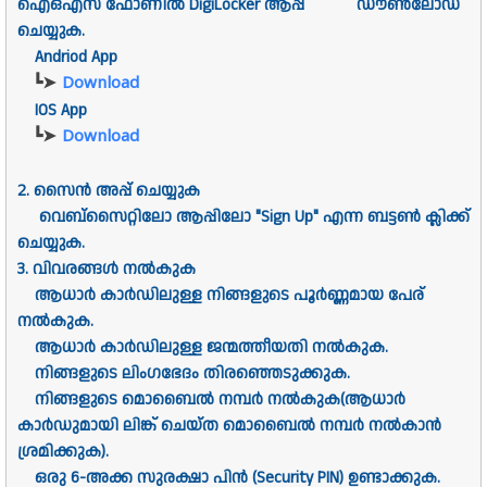
ഐഒഎസ് ഫോണിൽ DigiLocker ആപ്പ് ഡൗൺലോഡ്
ചെയ്യുക.
Andriod App
┗➤
Download
IOS App
┗➤
Download
2. സൈൻ അപ്പ് ചെയ്യുക
വെബ്സൈറ്റിലോ ആപ്പിലോ "Sign Up" എന്ന ബട്ടൺ ക്ലിക്ക്
ചെയ്യുക.
3. വിവരങ്ങൾ നൽകുക
ആധാർ കാർഡിലുള്ള നിങ്ങളുടെ പൂർണ്ണമായ പേര്
നൽകുക.
ആധാർ കാർഡിലുള്ള ജന്മത്തീയതി നൽകുക.
നിങ്ങളുടെ ലിംഗഭേദം തിരഞ്ഞെടുക്കുക.
നിങ്ങളുടെ മൊബൈൽ നമ്പർ നൽകുക(ആധാർ
കാർഡുമായി ലിങ്ക് ചെയ്ത മൊബൈൽ നമ്പർ നൽകാൻ
ശ്രമിക്കുക).
ഒരു 6-അക്ക സുരക്ഷാ പിൻ (Security PIN) ഉണ്ടാക്കുക.