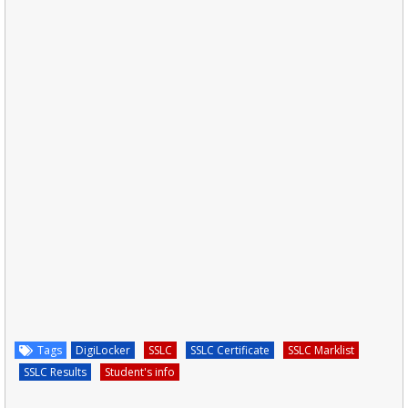
Tags
DigiLocker
SSLC
SSLC Certificate
SSLC Marklist
SSLC Results
Student's info