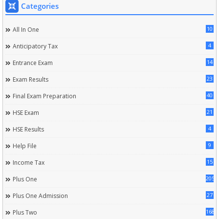
Categories
10
All In One
4
Anticipatory Tax
14
Entrance Exam
23
Exam Results
40
Final Exam Preparation
21
HSE Exam
4
HSE Results
9
Help File
15
Income Tax
205
Plus One
27
Plus One Admission
168
Plus Two