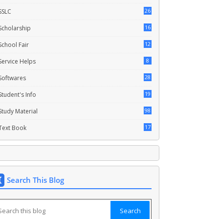
26
SSLC
16
Scholarship
12
School Fair
8
Service Helps
28
Softwares
19
Student's Info
98
Study Material
17
Text Book
Search This Blog