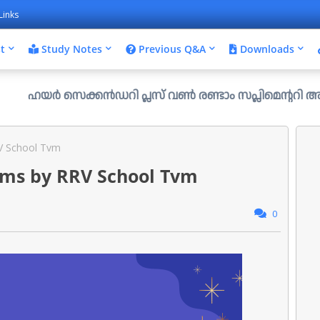
Links
t
Study Notes
Previous Q&A
Downloads
സെക്കൻഡറി പ്ലസ് വൺ രണ്ടാം സപ്ലിമെന്ററി അലോട്ട്മെന്റ് ഉള
V School Tvm
ams by RRV School Tvm
0