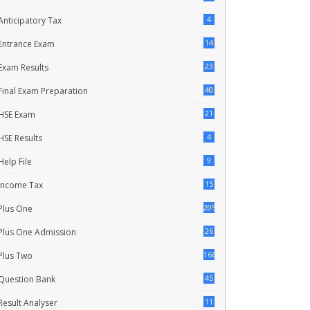
4
Anticipatory Tax
14
Entrance Exam
23
Exam Results
40
Final Exam Preparation
21
HSE Exam
4
HSE Results
9
Help File
15
Income Tax
205
Plus One
26
Plus One Admission
166
Plus Two
45
Question Bank
11
Result Analyser