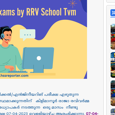
െഡിക്കൽ/എൻജിനീയറിങ് പരീക്ഷ എഴുതുന്ന
രസ്ഥമാക്കുന്നതിന് കിളിമാനൂർ രാജാ രവിവർമ്മ
യാപകർ നടത്തുന്ന ഒരു മാസം നീണ്ടു
07-04-2023 വെള്ളിയാഴ്ച ആരംഭിക്കുന്നു.
07-04-