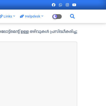
Links
Helpdesk
്ള ഒഴിവുകൾ പ്രസിദ്ധീകരിച്ചു. ....ആഗസ്റ്റ് 1 ന് വൈകിട്ട്