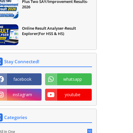
Plus Two SAY/Improvement Results-
2026
Online Result Analyser-Result
Explorer(For HSS & HS)
Stay Connected!
facebook
whatsapp
instagram
youtube
Categories
10
All In One