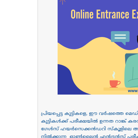
പ്രിയപ്പെട്ട കുട്ടികളെ, ഈ വർഷത്തെ മ
കുട്ടികൾക്ക് പരീക്ഷയിൽ ഉന്നത റാങ്ക് ക
ഗേൾസ് ഹയർസെക്കൻഡറി സ്കൂളിലെ അധ്
നിൽക്കുന്ന ഓൺലൈൻ എൻട്രൻസ് പരീക്ഷ 