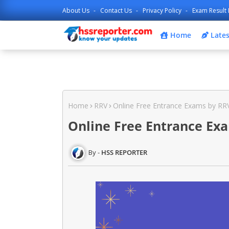
About Us
Contact Us
Privacy Policy
Exam Result 
Home
Lates
ഹയർ 
Home
RRV
Online Free Entrance Exams by RR
Online Free Entrance Ex
HSS REPORTER