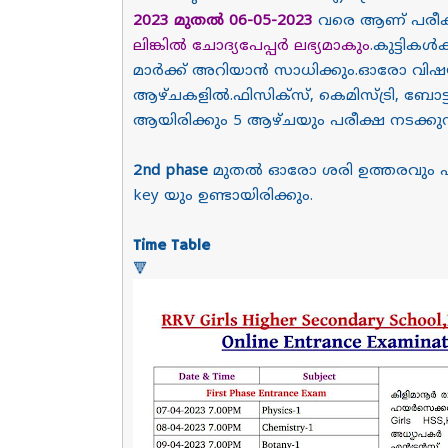
2023 മുതൽ 06-05-2023
വരെ ആണ് പരീക
ലിങ്കിൽ ചോദ്യപേപ്പർ ലഭ്യമാകും
.കുട്ടിക
മാർക്ക് അറിയാൻ സാധിക്കും.ഓരോ വിഷയത്
ആഴ്ചകളിൽ.ഫിസിക്സ്, കെമിസ്ട്രി, ബോട്
ആയിരിക്കും 5 ആഴ്ചയും പരീക്ഷ നടക്കുന്
2nd phase
മുതൽ ഓരോ ശരി ഉത്തരവും എങ്ങ
key യും ഉണ്ടായിരിക്കും.
Time Table
🔻