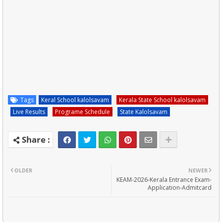
Tags
Keral School kalolsavam
Kerala State School kalolsavam
Live Results
Programe Schedule
State Kalolsavam
OLDER
NEWER
KEAM-2026-Kerala Entrance Exam-
Application-Admitcard