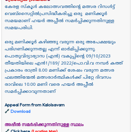
കേരള സ്കൂൾ കലോത്സവത്തിന്റെ മത്സര റിസൾട്ട്‌
വെബ്സൈറ്റിൽപ്രസിദ്ധീകരിച്ചു ഒരു മണിക്കൂർ
സമയമാണ് ഹയർ അപ്പീൽ സമർപ്പിക്കുന്നതിനുള്ള
സമയപരിധി.
ഒരു മണിക്കൂർ കഴിഞ്ഞു വരുന്ന ഒരു അപേക്ഷയും
പരിഗണിക്കുന്നതല്ല എന്ന് ഓർമിപ്പിക്കുന്നു.
പൊതുവിദ്യാഭ്യാസ (എൻ) വകുപ്പിന്റെ 09/10/2023
തീയതിയിലെ എൻ1/189/ 2022/പൊ.വി.വ നമ്പർ കത്ത്
പ്രകാരം രാത്രി 8.00 മണിക്ക് ശേഷം വരുന്ന മത്സര
ഫലത്തിന്മേൽ മത്സരാർത്ഥികൾക്ക് പിറ്റേ ദിവസം
രാവിലെ 10.00 മണി വരെ ഹയർ അപ്പീൽ
സമർപ്പിക്കാവുന്നതാണ്
Appeal Form from Kalolsavam
Download
🔗
അപ്പീൽ സമർപ്പിക്കുന്നതിനുള്ള സ്ഥലം
Click here
🔗
(Location Map)