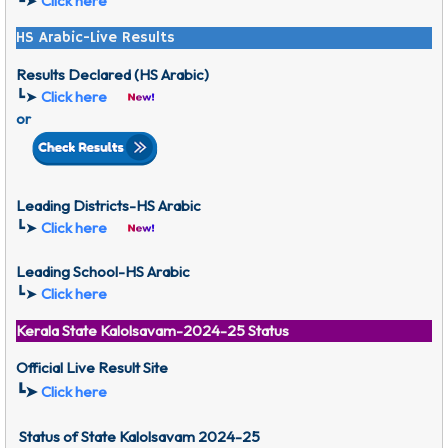
┗➤
Click here
HS Arabic-Live Results
Results Declared (HS Arabic)
┗➤
Click here
or
Leading Districts-HS
Arabic
┗➤
Click here
Leading School-HS
Arabic
┗➤
Click here
Kerala State Kalolsavam-2024-25 Status
Official Live Result Site
┗➤
Click here
Status of
State Kalolsavam
2024-25