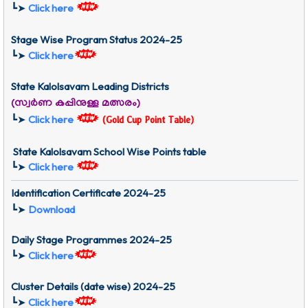
┗➤
Click here
Stage Wise Program Status
2024-25
┗➤
Click here
State Kalolsavam
Leading Districts
(സ്വർണ കപ്പിനുള്ള മത്സരം)
Click here
┗➤
(Gold Cup Point Table)
State Kalolsavam School Wise Points table
┗➤
Click here
Identification Certificate 2024-25
┗➤
Download
Daily Stage Programmes
2024-25
┗➤
Click here
Cluster Details (date wise)
2024-25
┗➤
Click here