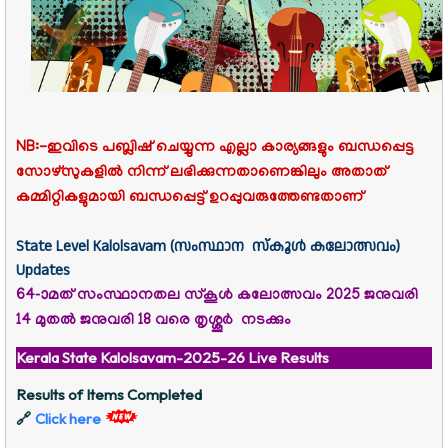
NB:-ഇവിടെ പബ്ലിഷ് ചെയ്യുന്ന എല്ലാ കാര്യങ്ങളും ബന്ധപ്പെട്ട
സോഴ്സുകളിൽ നിന്ന് ലഭിക്കുന്നതാണെങ്കിലും അതാത്
കമ്മിറ്റികളുമായി ബന്ധപ്പെട്ട് ഉറപ്പുവരുത്തേണ്ടതാണ്
State Level Kalolsavam (
സംസ്ഥാന
സ്കൂൾ കലോത്സവം
)
Updates
64-ാമത് സംസ്ഥാനതല സ്‌കൂൾ കലോത്സവം 2025 ജനുവരി
14 മുതൽ
ജനുവരി 18 വരെ തൃശ്ശൂർ
നടക്കും
Kerala State Kalolsavam-2025-26 Live Results
Results of Items Completed
Click here
🔗