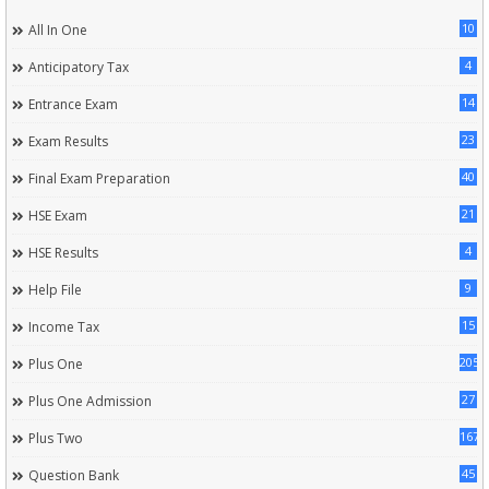
10
All In One
4
Anticipatory Tax
14
Entrance Exam
23
Exam Results
40
Final Exam Preparation
21
HSE Exam
4
HSE Results
9
Help File
15
Income Tax
205
Plus One
27
Plus One Admission
167
Plus Two
45
Question Bank