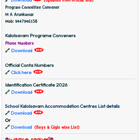
🔗
(Updated from official site)
Program Committee Convener
M A Arunkumar
Mob: 9447946158
Kalolsavam Programe Conveners
Phone Numbers
Download
🔗
Official Conta Numbers
Click here
🔗
Identification Certificate 2026
Download
🔗
School Kalolsavam Accommodation Centres List details
Download
🔗
Or
Download
🔗
(Boys & Gigls wise List)
⛔
പ്രത്യേക ശ്രദ്ധക്ക്
⛔