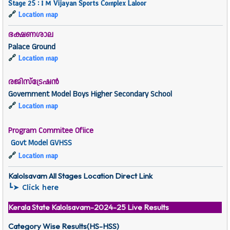
Stage 25 : I M Vijayan Sports Complex Laloor
🔗
Location map
ഭക്ഷണശാല
Palace Ground
🔗
Location map
രജിസ്ട്രേഷൻ
Government Model Boys Higher Secondary School
🔗
Location map
Program Commitee Ofiice
Govt Model GVHSS
🔗
Location map
Kalolsavam All Stages Location Direct Link
Click here
┗➤
Kerala State Kalolsavam-2024-25 Live Results
Category Wise Results(HS-HSS)