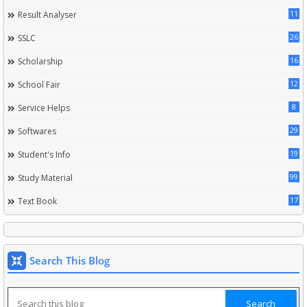
11
Result Analyser
26
SSLC
16
Scholarship
12
School Fair
8
Service Helps
29
Softwares
19
Student's Info
99
Study Material
17
Text Book
Search This Blog