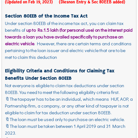
(Updated on Feb 19, 2023) (Diesnon Entry & Sec 80EEB added)
Section 80EEB of the Income Tax Act
Under section 80EEB of the income tax act, you can claim tax
benefits of
up to Rs.1.5 lakh (for personal use) on the interest paid
towards a loan you have availed specifically to purchase an
electric vehicle
. However, there are certain terms and conditions
pertaining to the loan issuer and electric vehicle that are to be
met to claim this deduction
Eligibility Criteria and Conditions for Claiming Tax
Benefits Under Section 80EEB
Not everyone is eligible to claim tax deductions under section
80EEB. You need to meet the following eligibility criteria first.
🔖The taxpayer has to be an individual, which means HUF, AOP, a
Partnership firm, a company, or any other kind of taxpayer is not
eligible to claim for tax deduction under section 80EEB.
🔖The loan must be used only to purchase an electric vehicle.
🔖The loan must be taken between 1 April 2019 and 31 March
2023.