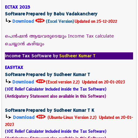
E
CTAX 2023
Software Prepared by Babu Vadakanchery
┗➤
Download
(Excel Version)
Updated on 25-12-2022
പെൻഷൻ ആയവരുടെയും Income Tax calculate
ചെയ്യാൻ കഴിയും
Income Tax Software by
Sudheer Kumar T
EASYTAX
Software Prepared by Sudheer Kumar T
┗➤
Download
(Excel version 2.2)
Updated on 20-01-2023
(
10E Relief Calculator Included inside the Tax Software)
(Anticipatory Statement also available in this Software)
Software Prepared by Sudheer Kumar T K
Download
┗➤
(Ubuntu-Linux Version 2.2)
Updated on
20-01-
2023
(
10E Relief Calculator Included inside the Tax Software)