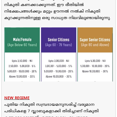
നികുതി കണക്കാക്കുന്നത്. ഈ രീതിയില്‍
നിക്ഷേപങ്ങള്‍ക്കും മറ്റും ഊന്നല്‍ നല്‍കി നികുതി
.
കുറക്കുന്നതിനുള്ള ഒരു സാധ്യത നിലവിലുണ്ടായിരുന്നു
NEW REGIME
പുതിയ നികുതി സമ്പ്രദായമനുസരിച്ച് വരുമാന
പരിധികളെ 7 സ്ലാബുകളാക്കി തിരിച്ചാണ് നികുതി