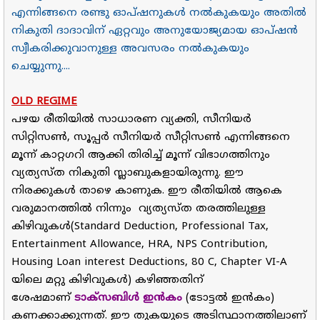
എന്നിങ്ങനെ രണ്ടു ഓപ്ഷനുകൾ നൽകുകയും അതിൽ
നികുതി ദാദാവിന് ഏറ്റവും അനുയോജ്യമായ ഓപ്ഷൻ
സ്വീകരിക്കുവാനുള്ള അവസരം നൽകുകയും
ചെയ്യുന്നു....
OLD REGIME
പഴയ രീതിയില്‍ സാധാരണ വ്യക്തി, സീനിയര്‍
സിറ്റിസണ്‍, സൂപ്പര്‍ സീനിയര്‍ സീറ്റിസണ്‍ എന്നിങ്ങനെ
മൂന്ന് കാറ്റഗറി ആക്കി തിരിച്ച് മൂന്ന് വിഭാഗത്തിനും
വ്യത്യസ്ത നികുതി സ്ലാബുകളായിരുന്നു. ഈ
നിരക്കുകള്‍ താഴെ കാണുക. ഈ രീതിയില്‍ ആകെ
വരുമാനത്തില്‍ നിന്നും വ്യത്യസ്ത തരത്തിലുള്ള
കിഴിവുകള്‍(
Standard Deduction, Professional Tax,
Entertainment Allowance, HRA, NPS Contribution,
Housing Loan interest Deductions, 80 C, Chapter VI-A
യിലെ മറ്റു കിഴിവുകള്‍)
കഴിഞ്ഞതിന്
ശേഷമാണ്
ടാക്സബിള്‍ ഇന്‍കം
(ടോട്ടല്‍ ഇന്‍കം)
കണക്കാക്കുന്നത്. ഈ തുകയുടെ അടിസ്ഥാനത്തിലാണ്