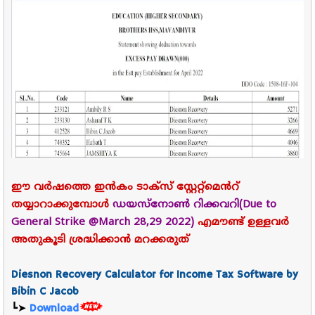
ഈ വർഷത്തെ ഇൻകം ടാക്സ് സ്റ്റേറ്റ്മെൻറ്
തയ്യാറാക്കുമ്പോൾ
ഡയസ്നോൺ റിക്കവറി(Due to
General Strike @March 28,29 2022)
എമൗണ്ട് ഉള്ളവർ
അതുകൂടി ശ്രദ്ധിക്കാൻ മറക്കരുത്
Diesnon Recovery Calculator for Income Tax Software by
Bibin C Jacob
┗➤
Download