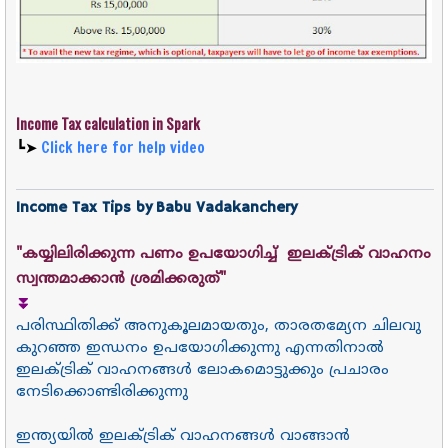
Income Tax calculation in Spark
┗➤
Click here for help video
Income Tax Tips by
Babu Vadakanchery
"കയ്യിലിരിക്കുന്ന പണം ഉപയോഗിച്ച് ഇലക്ട്രിക് വാഹനം
സ്വന്തമാക്കാൻ ശ്രമിക്കരുത്"
⏬
പരിസ്ഥിതിക്ക് അനുകൂലമായതും, താരതമ്യേന ചിലവു
കുറഞ്ഞ ഇന്ധനം ഉപയോഗിക്കുന്നു എന്നതിനാൽ
ഇലക്ട്രിക് വാഹനങ്ങൾ ലോകമൊട്ടുക്കും പ്രചാരം
നേടിക്കൊണ്ടിരിക്കുന്നു
ഇന്ത്യയിൽ ഇലക്ട്രിക് വാഹനങ്ങൾ വാങ്ങാൻ