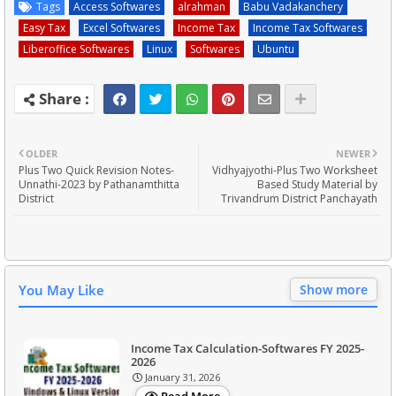
Tags
Access Softwares
alrahman
Babu Vadakanchery
Easy Tax
Excel Softwares
Income Tax
Income Tax Softwares
Liberoffice Softwares
Linux
Softwares
Ubuntu
OLDER
NEWER
Plus Two Quick Revision Notes-
Vidhyajyothi-Plus Two Worksheet
Unnathi-2023 by Pathanamthitta
Based Study Material by
District
Trivandrum District Panchayath
You May Like
Show more
Income Tax Calculation-Softwares FY 2025-
2026
January 31, 2026