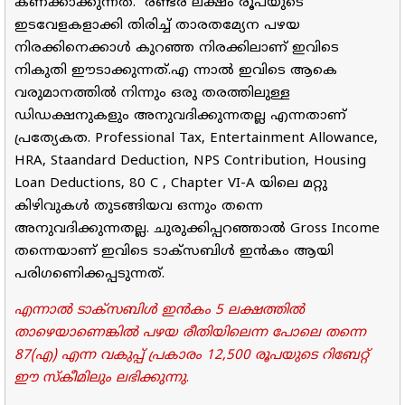
കണക്കാക്കുന്നത്. രണ്ടര ലക്ഷം രൂപയുടെ
ഇടവേളകളാക്കി തിരിച്ച് താരതമ്യേന പഴയ
നിരക്കിനെക്കാള്‍ കുറഞ്ഞ നിരക്കിലാണ് ഇവിടെ
നികുതി ഈടാക്കുന്നത്.
എ
ന്നാല്‍ ഇവിടെ ആകെ
വരുമാനത്തില്‍ നിന്നും ഒരു തരത്തിലുള്ള
ഡിഡക്ഷനുകളും അനുവദിക്കുന്നതല്ല എന്നതാണ്
പ്രത്യേകത. Professional Tax, Entertainment Allowance,
HRA, Staandard Deduction, NPS Contribution, Housing
Loan Deductions, 80 C , Chapter VI-A യിലെ മറ്റു
കിഴിവുകള്‍ തുടങ്ങിയവ ഒന്നും തന്നെ
അനുവദിക്കുന്നതല്ല. ചുരുക്കിപ്പറഞ്ഞാല്‍ Gross Income
തന്നെയാണ് ഇവിടെ ടാക്സബിള്‍ ഇന്‍കം ആയി
പരിഗണിെക്കപ്പടുന്നത്.
എന്നാല്‍ ടാക്സബിള്‍ ഇന്‍കം 5 ലക്ഷത്തില്‍
താഴെയാണെങ്കില്‍ പഴയ രീതിയിലെന്ന പോലെ തന്നെ
87(എ) എന്ന വകുപ്പ് പ്രകാരം 12,500 രൂപയുടെ റിബേറ്റ്
ഈ സ്കീമിലും ലഭിക്കുന്നു
.