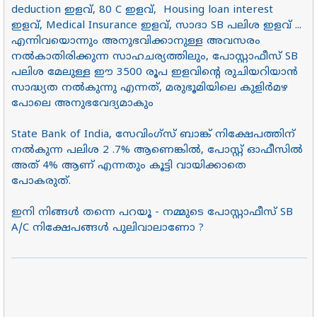
deduction ഇളവ്, 80 C ഇളവ്, Housing loan interest
ഇളവ്, Medical Insurance ഇളവ്, സാദാ SB പലിശ ഇളവ് ...
എന്നിവയൊന്നും അനുഭവിക്കാനുള്ള അവസരം
നൽകാതിരിക്കുന്ന സാഹചര്യത്തിലും, പോസ്റ്റാഫീസ് SB
പലിശ മേലുള്ള ഈ 3500 രൂപ ഇളവിൻ്റെ രുചിയറിയാൻ
സാദ്ധ്യത നൽകുന്നു എന്നത്, മരുഭൂമിയിലെ കുളിർമഴ
പോലെ അനുഭവേദ്യമാകും
State Bank of India, സേവിംഗ്സ് ബാങ്ക് നിക്ഷേപത്തിന്
നൽകുന്ന പലിശ 2 .7% ആണെങ്കിൽ, പോസ്റ്റ് ഓഫീസിൽ
അത് 4% ആണ് എന്നതും കൂട്ടി വായിക്കാതെ
പോകരുത്.
ഇനി നിങ്ങൾ തന്നെ പറയൂ - നമ്മുടെ പോസ്റ്റാഫീസ് SB
A/C നിക്ഷേപങ്ങൾ പുലിവാലാണോ ?