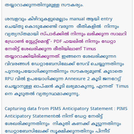
തയ്യാറാക്കുന്നതിനുമുള്ള സൗകര്യം.
ശമ്പളവും കിഴിവുകളുമെല്ലാം manual ആയി entry
ചെയ്തു കൊടുക്കേണ്ടി വരുന്ന രീതികളിൽ നിന്നും
വ്യത്യസ്തമായി
സ്പാർക്കിൽ നിന്നും ലഭിക്കുന്ന സാലറി
ഡ്രോൺ സ്റ്റേറ്റ്മെന്റ് - PDF ഫയലിൽ നിന്നും ഡേറ്റാ
നേരിട്ട് ശേഖരിക്കുന്ന രീതിയിലാണ് Timus
തയ്യാറാക്കിയിരിക്കുന്നത്
. ഇങ്ങനെ ശേഖരിക്കുന്നn
വിവരങ്ങൾ ഡേറ്റാബേസിലേക്ക് സേവ് ചെയ്യുന്നതിനും
പുനരുപയോഗിക്കുന്നതിന്നും സൗകര്യമുണ്ട്. കൂടാതെ
RPU വിൽ ഉപയോഗിക്കുന്ന Annexure 2 കൂടി ജനറേറ്റ്
ചെയ്യാനുള്ള ഓപ്ഷൻ കൂടി ലഭ്യമാകുന്നു, എന്നത് Timus
നെ കൂടുതൽ വ്യത്യസ്ഥമാക്കുന്നു..
Capturing data from PIMS Anticipatory Statement : PIMS
Anticipatory Statementൽ നിന്ന് ഡേറ്റ നേരിട്ട്
ശേഖരിക്കുന്നതിനും നികുതി കണക്ക് കൂട്ടുന്നതിനും
ഡേറ്റാബേസിലേക്ക് സൂക്ഷിക്കുന്നതിനും പിന്നീട്