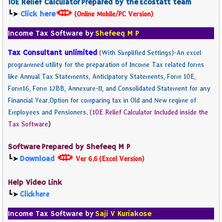
10E Relief Calculator
Prepared by the
Ecostatt team
┗➤
Click here
(Online Mobile/PC Version)
Income Tax Software by
Shefeeq M P
Tax Consultant unlimited
(
With Simplified Settings)-An excel
programmed utility for the preparation of Income Tax related forms
like Annual Tax Statements, Anticipatory Statements, Form 10E,
Form16, Form 12BB, Annexure-II, and Consolidated Statement for any
Financial Year.Option for comparing tax in Old and New regime of
Employees and Pensioners
. (
10E Relief Calculator Included inside the
Tax Software
)
Software Prepared by Shefeeq M P
┗➤
Download
Ver 6.6
(Excel Version)
Help Video Link
┗➤
Click here
Income Tax Software by
Saji V Kuriakose