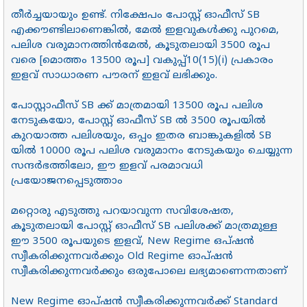
തീർച്ചയായും ഉണ്ട്. നിക്ഷേപം പോസ്റ്റ് ഓഫീസ് SB
എക്കൗണ്ടിലാണെങ്കിൽ, മേൽ ഇളവുകൾക്കു പുറമെ,
പലിശ വരുമാനത്തിൻമേൽ, കൂടുതലായി 3500 രൂപ
വരെ [മൊത്തം 13500 രൂപ] വകുപ്പ്10(15)(i) പ്രകാരം
ഇളവ് സാധാരണ പൗരന് ഇളവ് ലഭിക്കും.
പോസ്റ്റാഫീസ് SB ക്ക് മാത്രമായി 13500 രൂപ പലിശ
നേടുകയോ, പോസ്റ്റ് ഓഫീസ് SB ൽ 3500 രൂപയിൽ
കുറയാത്ത പലിശയും, ഒപ്പം ഇതര ബാങ്കുകളിൽ SB
യിൽ 10000 രൂപ പലിശ വരുമാനം നേടുകയും ചെയ്യുന്ന
സന്ദർഭത്തിലോ, ഈ ഇളവ് പരമാവധി
പ്രയോജനപ്പെടുത്താം
മറ്റൊരു എടുത്തു പറയാവുന്ന സവിശേഷത,
കൂടുതലായി പോസ്റ്റ് ഓഫീസ് SB പലിശക്ക് മാത്രമുള്ള
ഈ 3500 രൂപയുടെ ഇളവ്, New Regime ഒപ്ഷൻ
സ്വീകരിക്കുന്നവർക്കും Old Regime ഓപ്ഷൻ
സ്വീകരിക്കുന്നവർക്കും ഒരുപോലെ ലഭ്യമാണെന്നതാണ്
New Regime ഓപ്ഷൻ സ്വീകരിക്കുന്നവർക്ക് Standard