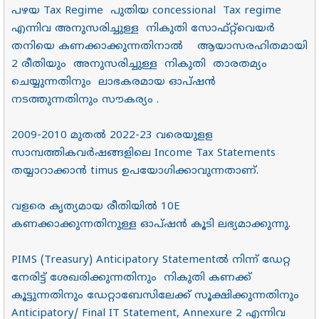
പഴയ Tax Regime പുതിയ concessional Tax regime
എന്നിവ അനുസരിച്ചുള്ള നികുതി സോഫ്റ്റ്‌വെയർ
തനിയെ കണക്കാക്കുന്നതിനാൽ ആയാസരഹിതമായി
2 രീതിയും അനുസരിച്ചുള്ള നികുതി താരതമ്യം
ചെയ്യുന്നതിനും ലാഭകരമായ ഓപ്ഷൻ
നടത്തുന്നതിനും സൗകര്യം .
2009-2010 മുതൽ 2022-23 വരെയുളള
സാമ്പത്തികവർഷങ്ങളിലെ Income Tax Statements
തയ്യാറാക്കാൻ timus ഉപയോഗിക്കാവുന്നതാണ്.
വളരെ കൃത്യമായ രീതിയിൽ 10E
കണക്കാക്കുന്നതിനുള്ള ഓപ്ഷൻ കൂടി ലഭ്യമാക്കുന്നു.
PIMS (Treasury) Anticipatory Statementൽ നിന്ന് ഡേറ്റ
നേരിട്ട് ശേഖരിക്കുന്നതിനും നികുതി കണക്ക്
കൂട്ടുന്നതിനും ഡേറ്റാബേസിലേക്ക് സൂക്ഷിക്കുന്നതിനും
Anticipatory/ Final IT Statement, Annexure 2 എന്നിവ