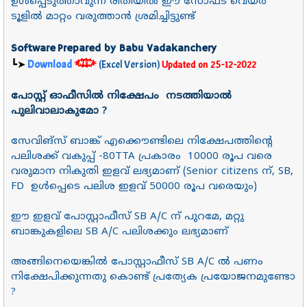
ഉൾപ്പെടുത്താവുന്ന രീതിയിൽ ഈ സോഫ്ട് വെയർ
ടൂളിൽ മാറ്റം വരുത്താൻ ശ്രമിച്ചിട്ടുണ്ട്
Software Prepared by Babu Vadakanchery
┗➤
Download
(Excel Version)
Updated on 25-12-2022
പോസ്റ്റ് ഓഫീസിൽ നിക്ഷേപം നടത്തിയാൽ
പുലിവാലാകുമോ ?
സേവിങ്സ് ബാങ്ക് എക്കൌണ്ടിലെ നിക്ഷേപത്തിൻ്റെ
പലിശക്ക് വകുപ്പ് -80TTA പ്രകാരം 10000 രൂപ വരെ
വരുമാന നികുതി ഇളവ് ലഭ്യമാണ് (Senior citizens ന്, SB,
FD ഉൾപ്പെടെ പലിശ ഇളവ് 50000 രൂപ വരെയും)
ഈ ഇളവ് പോസ്റ്റാഫീസ് SB A/C ന് പുറമേ, മറ്റു
ബാങ്കുകളിലെ SB A/C പലിശക്കും ലഭ്യമാണ്
അങ്ങിനെയെങ്കിൽ പോസ്റ്റാഫീസ് SB A/C ൽ പണം
നിക്ഷേപിക്കുന്നതു കൊണ്ട് പ്രത്യേക പ്രയോജനമുണ്ടോ
?