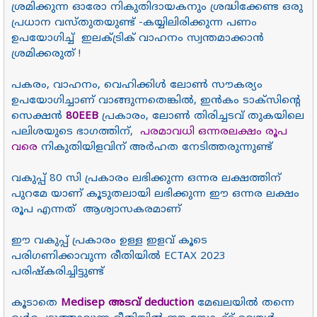
ശ്രമിക്കുന്ന ഓരോ നികുതിദായകനും ശ്രദ്ധിക്കേണ്ട ഒരു
പ്രധാന വസ്തുതയുണ്ട് -കയ്യിലിരിക്കുന്ന പണം
ഉപയോഗിച്ച് ഇലക്ട്രിക് വാഹനം സ്വന്തമാക്കാൻ
ശ്രമിക്കരുത് !
പകരം, വാഹനം, വെഹിക്കിൾ ലോൺ സൗകര്യം
ഉപയോഗിച്ചാണ് വാങ്ങുന്നതെങ്കിൽ, ഇൻകം ടാക്സിൻ്റെ
സെക്ഷൻ
80EEB
പ്രകാരം, ലോൺ തിരിച്ചടവ് തുകയിലെ
പലിശയുടെ ഭാഗത്തിന്,
പരമാവധി ഒന്നരലക്ഷം രൂപ
വരെ
നികുതിയിളവിന് അർഹത നേടിത്തരുന്നുണ്ട്
വകുപ്പ് 80 സി പ്രകാരം ലഭിക്കുന്ന ഒന്നര ലക്ഷത്തിന്
പുറമേ യാണ് കൂടുതലായി ലഭിക്കുന്ന ഈ ഒന്നര ലക്ഷം
രൂപ എന്നത് ആശ്വാസകരമാണ്
ഈ വകുപ്പ് പ്രകാരം ഉള്ള ഇളവ് കൂടെ
പരിഗണിക്കാവുന്ന രീതിയിൽ ECTAX 2023
പരിഷ്കരിച്ചിട്ടുണ്ട്
കൂടാതെ
Medisep അടവ് deduction
മേഖലയിൽ തന്നെ