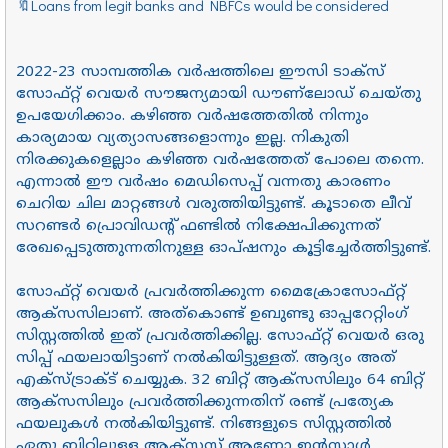
🔖Loans from legit banks and NBFCs would be considered
2022-23 സാമ്പത്തിക വർഷത്തിലെ ഈസി ടാക്സ്
സോഫ്റ്റ് വെയർ സൗജന്യമായി ഡൗണ്ലോഡ് ചെയ്തു
ഉപയേഗിക്കാം. കഴിഞ്ഞ വർഷത്തേതിൽ നിന്നും
കാര്യമായ വ്യത്യാസങ്ങളൊന്നും ഇല്ല. നികുതി
നിരക്കുകളെല്ലാം കഴിഞ്ഞ വർഷത്തേത് പോലെ തന്നെ.
എന്നാൽ ഈ വർഷം മെഡിസെപ്പ് വന്നതു കാരണം
ചെറിയ ചില മാറ്റങ്ങൾ വരുത്തിയിട്ടുണ്ട്. കൂടാതെ ലീവ്
സറണ്ടർ പ്രൊവിഡന്റ് ഫണ്ടിൽ നിക്ഷേപിക്കുന്നത്
രേഖപ്പെടുത്തുന്നതിനുള്ള ഓപ്ഷനും കൂട്ടിച്ചേർത്തിട്ടുണ്ട്.
സോഫ്റ്റ് വെയർ പ്രവർത്തിക്കുന്ന മൈക്രോസോഫ്റ്റ്
ആക്സസിലാണ്. അത്കൊണ്ട് ഉബുണ്ടു ഓപ്പറേറ്റിംഗ്
സിസ്റ്റത്തിൽ ഇത് പ്രവർത്തിക്കില്ല. സോഫ്റ്റ് വെയർ ഒരു
സിപ്പ് ഫയലായിട്ടാണ് നൽകിയിട്ടുള്ളത്. ആദ്യം അത്
എക്സ്ട്രാക്ട് ചെയ്യുക. 32 ബിറ്റ് ആക്സസിലും 64 ബിറ്റ്
ആക്സസിലും പ്രവർത്തിക്കുന്നതിന് രണ്ട് പ്രത്യേക
ഫയലുകൾ നൽകിയിട്ടുണ്ട്. നിങ്ങളുടെ സിസ്റ്റത്തിൽ
ഏതു ബിറ്റിലുള്ള ആക്സസ് ആണോ ഇൻസ്റ്റാൾ