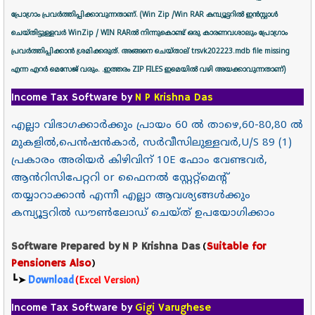
പ്രോഗ്രാം പ്രവർത്തിപ്പിക്കാവുന്നതാണ്. (Win Zip /Win RAR കമ്പ്യൂട്ടറിൽ ഇൻസ്റ്റാൾ
ചെയ്തിട്ടുള്ളവർ WinZip / WIN RARൽ നിന്നുകൊണ്ട് ഒരു കാരണവശാലും പ്രോഗ്രാം
പ്രവർത്തിപ്പിക്കാൻ ശ്രമിക്കരുത്. അങ്ങനെ ചെയ്താല് trsvk202223.mdb file missing
എന്ന എറർ മെസേജ് വരും. .ഇത്തരം ZIP FILES ഇമെയിൽ വഴി അയക്കാവുന്നതാണ്)
Income Tax Software by
N P Krishna Das
എല്ലാ വിഭാഗക്കാർക്കും പ്രായം 60 ൽ താഴെ,60-80,80 ൽ
മുകളിൽ,പെൻഷൻകാർ, സർവീസിലുള്ളവർ,U/S 89 (1)
പ്രകാരം അരിയർ കിഴിവിന് 10E ഫോം വേണ്ടവർ,
ആൻറിസിപേറ്ററി or ഫൈനൽ സ്റ്റേറ്റ്മെൻ്റ്
തയ്യാറാക്കാൻ എന്നീ എല്ലാ ആവശ്യങ്ങൾക്കും
കമ്പ്യൂട്ടറിൽ ഡൗൺലോഡ് ചെയ്ത് ഉപയോഗിക്കാം
Software Prepared by
N P Krishna Das
(
Suitable for
Pensioners Also
)
┗➤
Download
(Excel Version)
Income Tax Software by
Gigi Varughese